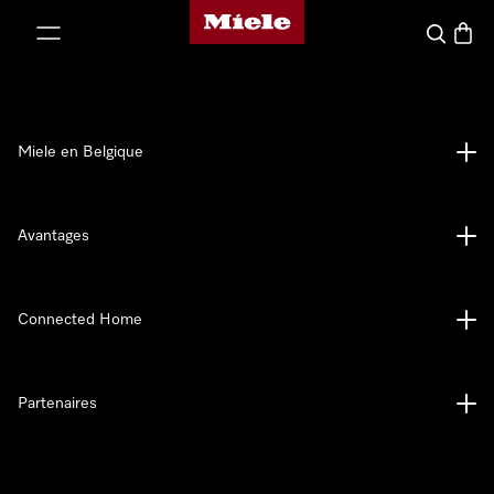
Page d'accueil de Miele
er au contenu
Search
Baske
Miele en Belgique
Avantages
Connected Home
Partenaires