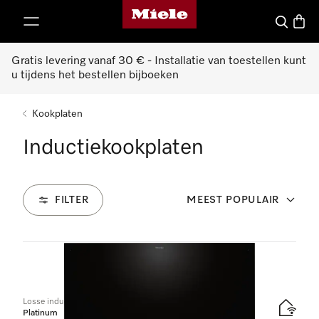
Miele homepage
ct naar inhoud
Wat zoek 
Winke
Gratis levering vanaf 30 € - Installatie van toestellen kunt
u tijdens het bestellen bijboeken
Kookplaten
Inductiekookplaten
FILTER
MEEST POPULAIR
37
Producten
Losse inductiekookplaat
Platinum