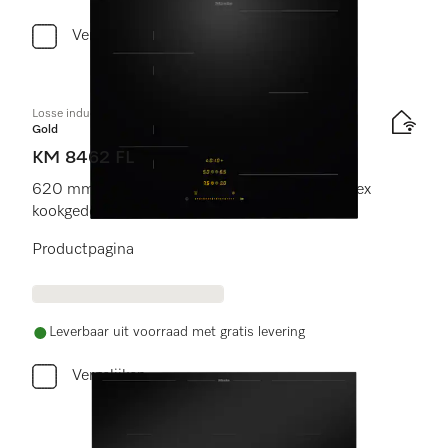
Vergelijken
Losse inductiekookplaat
Gold
KM 8462 FL
620 mm | Afzonderlijke kookzones en PowerFlex
kookgedeelte
Productpagina
Leverbaar uit voorraad met gratis levering
Vergelijken