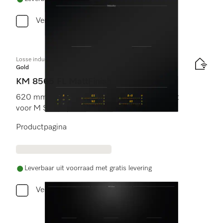
Vergelijken
Losse inductiekookplaat
Gold
KM 8565 FL MattFinish
620 mm | PowerFlex kookgedeelten | Geschikt
voor M Sense | MattFinish
Productpagina
Leverbaar uit voorraad met gratis levering
Vergelijken