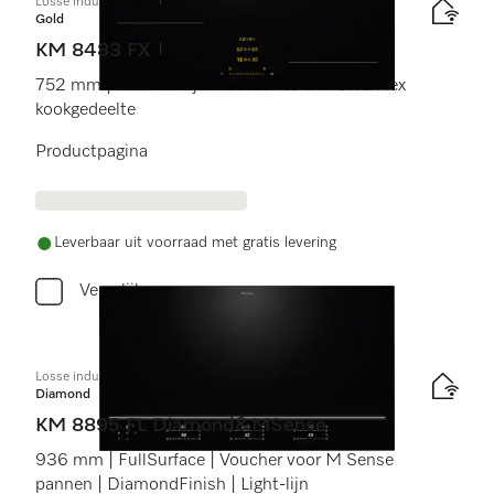
Losse inductiekookplaat
Gold
KM 8483 FX
752 mm | Afzonderlijke kookzones en PowerFlex
kookgedeelte
Productpagina
Leverbaar uit voorraad met gratis levering
Vergelijken
Losse inductiekookplaat
Diamond
KM 8895 FL Diamond&MSense
936 mm | FullSurface | Voucher voor M Sense
pannen | DiamondFinish | Light-lijn