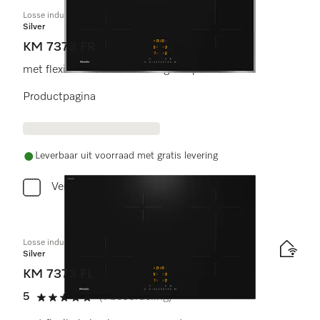
Losse inductiekookplaat
Silver
KM 7373 FR
met flexibele kookzone voor grote pannen
Productpagina
Leverbaar uit voorraad met gratis levering
Vergelijken
Losse inductiekookplaat
Silver
KM 7373 FL
5
(1 beoordeling)
5 sterren van de 5