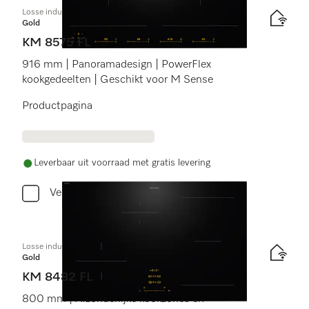
Losse inductiekookplaat
Gold
KM 8575 FL
916 mm | Panoramadesign | PowerFlex
kookgedeelten | Geschikt voor M Sense
Productpagina
Leverbaar uit voorraad met gratis levering
Vergelijken
Losse inductiekookplaat
Gold
KM 8482 FL
800 mm | Afzonderlijke kookzones en