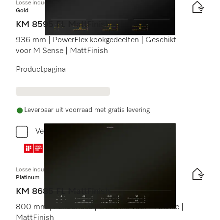
Losse inductiekookplaat
Gold
KM 8595 FL MattFinish
936 mm | PowerFlex kookgedeelten | Geschikt
voor M Sense | MattFinish
Productpagina
Leverbaar uit voorraad met gratis levering
Vergelijken
Losse inductiekookplaat
Platinum
KM 8685 FL MattFinish
800 mm | FullSurface | Geschikt voor M Sense |
MattFinish