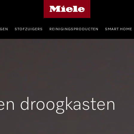
Miele homepage
GEN
STOFZUIGERS
REINIGINGSPRODUCTEN
SMART HOME
n droogkasten 