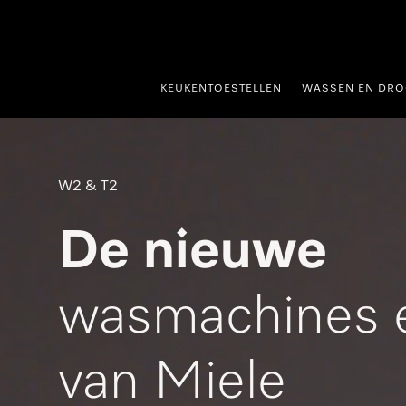
ct naar inhoud
KEUKENTOESTELLEN
WASSEN EN DRO
W2 & T2
De nieuwe 
wasmachines e
van Miele 