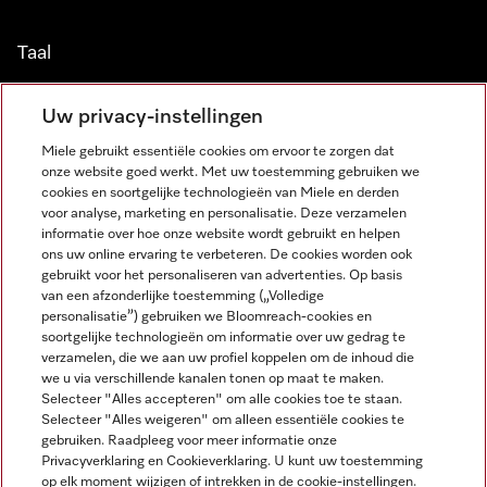
Taal
NEDERLANDS
Uw privacy-instellingen
Miele gebruikt essentiële cookies om ervoor te zorgen dat
onze website goed werkt. Met uw toestemming gebruiken we
cookies en soortgelijke technologieën van Miele en derden
voor analyse, marketing en personalisatie. Deze verzamelen
informatie over hoe onze website wordt gebruikt en helpen
Miele op Facebook
Miele op Youtube
Miele op Instagram
Miele op Pinterest
ons uw online ervaring te verbeteren. De cookies worden ook
gebruikt voor het personaliseren van advertenties. Op basis
van een afzonderlijke toestemming („Volledige
personalisatie”) gebruiken we Bloomreach-cookies en
soortgelijke technologieën om informatie over uw gedrag te
verzamelen, die we aan uw profiel koppelen om de inhoud die
Wettelijke Informatie
we u via verschillende kanalen tonen op maat te maken.
Selecteer "Alles accepteren" om alle cookies toe te staan.
Algemene voorwaarden
Selecteer "Alles weigeren" om alleen essentiële cookies te
Privacybeleid
gebruiken. Raadpleeg voor meer informatie onze
Privacyverklaring en Cookieverklaring. U kunt uw toestemming
Gebruiksvoorwaarden
op elk moment wijzigen of intrekken in de cookie-instellingen.