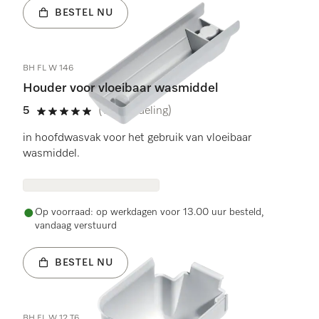
BESTEL NU
BH FL W 146
Houder voor vloeibaar wasmiddel
5
(1 beoordeling)
5 sterren van de 5
in hoofdwasvak voor het gebruik van vloeibaar
wasmiddel.
Op voorraad: op werkdagen voor 13.00 uur besteld,
vandaag verstuurd
BESTEL NU
BH FL W 12 T6