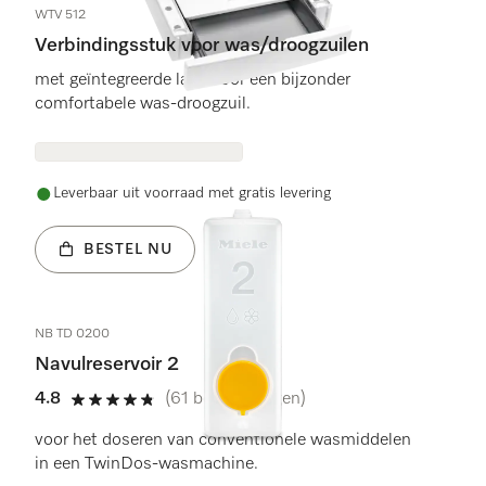
WTV 512
Verbindingsstuk voor was/droogzuilen
met geïntegreerde lade voor een bijzonder
comfortabele was-droogzuil.
Leverbaar uit voorraad met gratis levering
BESTEL NU
NB TD 0200
Navulreservoir 2
4.8
(61 beoordelingen)
4.8 sterren van de 5
voor het doseren van conventionele wasmiddelen
in een TwinDos-wasmachine.