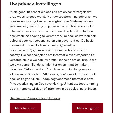
NEDERLANDS
Uw privacy-instellingen
Miele gebruikt essentiële cookies om ervoor te zorgen dat
onze website goed werkt. Met uw toestemming gebruiken we
cookies en soortgelijke technologieën van Miele en derden
voor analyse, marketing en personalisatie. Deze verzamelen
informatie over hoe onze website wordt gebruikt en helpen
Miele op Facebook
Miele op Youtube
Miele op Instagram
Miele op Pinterest
ons uw online ervaring te verbeteren. De cookies worden ook
gebruikt voor het personaliseren van advertenties. Op basis
van een afzonderlijke toestemming („Volledige
personalisatie“) gebruiken we Bloomreach-cookies en
soortgelijke technologieën om informatie over uw gedrag te
verzamelen, die we aan uw profiel koppelen om de inhoud die
Wettelijke Informatie
we u via verschillende kanalen tonen op maat te maken.
Selecteer "Alles toestaan" om toestemming te geven voor
Algemene voorwaarden
alle cookies. Selecteer "Alles weigeren" om alleen essentiële
Privacybeleid
cookies te gebruiken. Raadpleeg voor meer informatie onze
Privacyverklaring en Cookieverklaring. U kunt uw toestemming
Gebruiksvoorwaarden
op elk moment wijzigen of intrekken in de cookie-instellingen.
Toegankelijkheidsverklaring
Digital Services Act
Disclaimer
Privacybeleid
Cookies
Herroepingsformulier
Alles toestaan
Alles weigeren
Cookie-instellingen