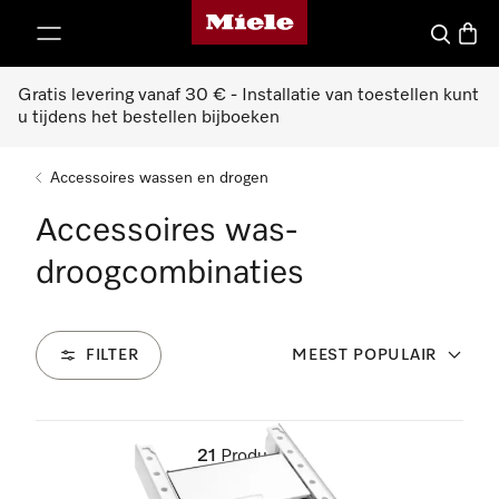
Miele homepage
ct naar inhoud
Wat zoek 
Winke
Gratis levering vanaf 30 € - Installatie van toestellen kunt
u tijdens het bestellen bijboeken
Accessoires wassen en drogen
Accessoires was-
droogcombinaties
FILTER
MEEST POPULAIR
21
Producten