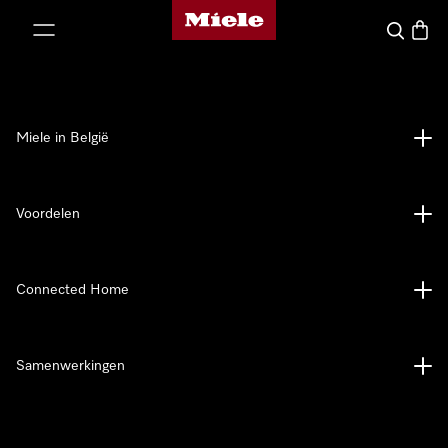
Miele homepage
ct naar inhoud
Wat zoek 
Winke
Miele in België
Voordelen
Connected Home
Samenwerkingen