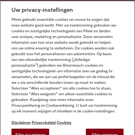
NEDERLANDS
Uw privacy-instellingen
Miele gebruikt essentiële cookies om ervoor te zorgen dat
onze website goed werkt. Met uw toestemming gebruiken we
cookies en soortgelijke technologieën van Miele en derden
voor analyse, marketing en personalisatie. Deze verzamelen
informatie over hoe onze website wordt gebruikt en helpen
Miele op Facebook
Miele op Youtube
Miele op Instagram
Miele op Pinterest
ons uw online ervaring te verbeteren. De cookies worden ook
gebruikt voor het personaliseren van advertenties. Op basis
van een afzonderlijke toestemming („Volledige
personalisatie”) gebruiken we Bloomreach-cookies en
soortgelijke technologieën om informatie over uw gedrag te
verzamelen, die we aan uw profiel koppelen om de inhoud die
Wettelijke Informatie
we u via verschillende kanalen tonen op maat te maken.
Selecteer "Alles accepteren" om alle cookies toe te staan.
Algemene voorwaarden
Selecteer "Alles weigeren" om alleen essentiële cookies te
Privacybeleid
gebruiken. Raadpleeg voor meer informatie onze
Privacyverklaring en Cookieverklaring. U kunt uw toestemming
Gebruiksvoorwaarden
op elk moment wijzigen of intrekken in de cookie-instellingen.
Toegankelijkheidsverklaring
Digital Services Act
Disclaimer
Privacybeleid
Cookies
Herroepingsformulier
Alles accepteren
Alles weigeren