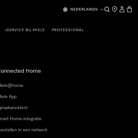
Wat zoek je?
Dealer zoeke
Mijn Acco
Winke
NEDERLANDS
SERVICE BIJ MIELE
PROFESSIONAL
•
Connected Home
iele@home
iele App
praakassistent
mart Home-integratie
oestellen in een netwerk