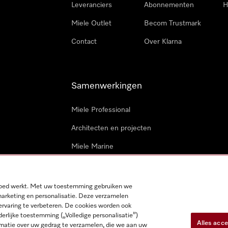
Leveranciers
Abonnementen
H
Miele Outlet
Becom Trustmark
Contact
Over Klarna
Samenwerkingen
Miele Professional
Architecten en projecten
Miele Marine
Professionele reparateurs
 goed werkt. Met uw toestemming gebruiken we
marketing en personalisatie. Deze verzamelen
ervaring te verbeteren. De cookies worden ook
derlijke toestemming („Volledige personalisatie”)
Alles acc
matie over uw gedrag te verzamelen, die we aan uw