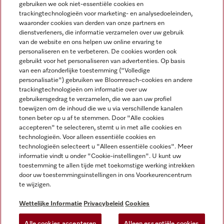
gebruiken we ook niet-essentiële cookies en
NEDERLANDS
trackingtechnologieën voor marketing- en analysedoeleinden,
waaronder cookies van derden van onze partners en
dienstverleners, die informatie verzamelen over uw gebruik
van de website en ons helpen uw online ervaring te
personaliseren en te verbeteren. De cookies worden ook
gebruikt voor het personaliseren van advertenties. Op basis
van een afzonderlijke toestemming ("Volledige
Miele op Facebook
Miele op Youtube
Miele op Instagram
Miele op Pinterest
personalisatie") gebruiken we Bloomreach-cookies en andere
trackingtechnologieën om informatie over uw
gebruikersgedrag te verzamelen, die we aan uw profiel
toewijzen om de inhoud die we u via verschillende kanalen
tonen beter op u af te stemmen. Door "Alle cookies
accepteren" te selecteren, stemt u in met alle cookies en
Wettelijke Informatie
technologieën. Voor alleen essentiële cookies en
technologieën selecteert u "Alleen essentiële cookies". Meer
Algemene voorwaarden
informatie vindt u onder "Cookie-instellingen". U kunt uw
Privacybeleid
toestemming te allen tijde met toekomstige werking intrekken
door uw toestemmingsinstellingen in ons Voorkeurencentrum
Gebruiksvoorwaarden
te wijzigen.
Toegankelijkheidsverklaring
Digital Services Act
Wettelijke Informatie
Privacybeleid
Cookies
Herroepingsformulier
Alle cookies accepteren
Alleen essentiële cookies