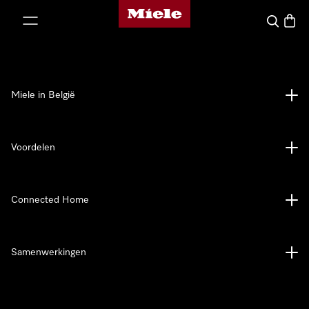
Miele homepage
ct naar inhoud
Wat zoek 
Winke
Miele in België
Voordelen
Connected Home
Samenwerkingen