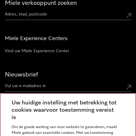
Miele verkooppunt zoeken
Miele Experience Centers
Vind uw Miele Experience Center
Nieuwsbrief
Uw huidige instelling met betrekking tot
cookies waarvoor toestemming vereist
Contact
contact@miele-support.be
is
Om de goede werking van onze website te garanderen, maakt
Taal
Miele gebruik van essentiële cookies. Met uw toestemming