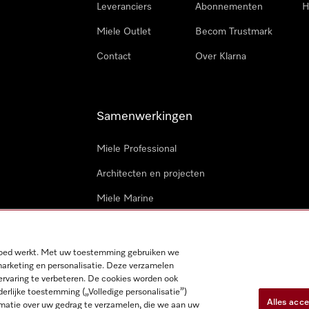
Leveranciers
Abonnementen
H
Miele Outlet
Becom Trustmark
Contact
Over Klarna
Samenwerkingen
Miele Professional
Architecten en projecten
Miele Marine
Professionele reparateurs
 goed werkt. Met uw toestemming gebruiken we
marketing en personalisatie. Deze verzamelen
ervaring te verbeteren. De cookies worden ook
derlijke toestemming („Volledige personalisatie”)
Alles acc
matie over uw gedrag te verzamelen, die we aan uw