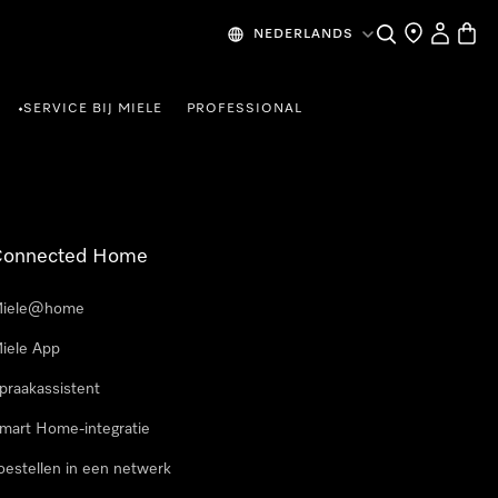
Wat zoek je?
Dealer zoeke
Mijn Acco
Winke
NEDERLANDS
SERVICE BIJ MIELE
PROFESSIONAL
•
Connected Home
iele@home
iele App
praakassistent
mart Home-integratie
oestellen in een netwerk