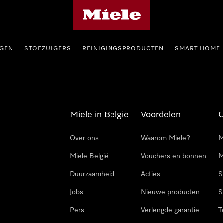
Miele homepage
GEN
STOFZUIGERS
REINIGINGSPRODUCTEN
SMART HOME
Miele in België
Voordelen
Over ons
Waarom Miele?
M
Miele België
Vouchers en bonnen
M
Duurzaamheid
Acties
S
Jobs
Nieuwe producten
S
Pers
Verlengde garantie
T