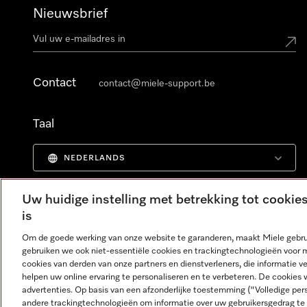
Nieuwsbrief
Contact
contact@miele-support.be
Taal
NEDERLANDS
Uw huidige instelling met betrekking tot cooki
is
Om de goede werking van onze website te garanderen, maakt Miele gebru
gebruiken we ook niet-essentiële cookies en trackingtechnologieën voor 
cookies van derden van onze partners en dienstverleners, die informatie 
helpen uw online ervaring te personaliseren en te verbeteren. De cookies 
advertenties. Op basis van een afzonderlijke toestemming ("Volledige pe
andere trackingtechnologieën om informatie over uw gebruikersgedrag te 