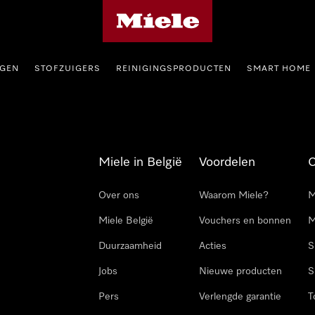
Miele homepage
GEN
STOFZUIGERS
REINIGINGSPRODUCTEN
SMART HOME
Miele in België
Voordelen
Over ons
Waarom Miele?
M
Miele België
Vouchers en bonnen
M
Duurzaamheid
Acties
S
Jobs
Nieuwe producten
S
Pers
Verlengde garantie
T