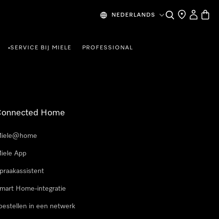
Wat zoek je?
Dealer zoeke
Mijn Acco
Winke
NEDERLANDS
SERVICE BIJ MIELE
PROFESSIONAL
•
Connected Home
iele@home
iele App
praakassistent
mart Home-integratie
oestellen in een netwerk