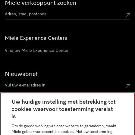
Miele verkooppunt zoeken
Miele Experience Centers
Vind uw Miele Experience Center
Nieuwsbrief
Uw huidige instelling met betrekking tot
cookies waarvoor toestemming vereist
Contact
contact@miele-support.be
is
Om de goede werking van onze website te garanderen, maakt
Taal
Miele gebruik van essentiële cookies. Met uw toestemming