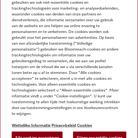
gebruiken we ook niet-essentiële cookies en
NEDERLANDS
trackingtechnologieën voor marketing- en analysedoeleinden,
waaronder cookies van derden van onze partners en
dienstverleners, die informatie verzamelen over uw gebruik
van de website en ons helpen uw online ervaring te
personaliseren en te verbeteren. De cookies worden ook
gebruikt voor het personaliseren van advertenties. Op basis
van een afzonderlijke toestemming ("Volledige
Miele op Facebook
Miele op Youtube
Miele op Instagram
Miele op Pinterest
personalisatie") gebruiken we Bloomreach-cookies en andere
trackingtechnologieën om informatie over uw
gebruikersgedrag te verzamelen, die we aan uw profiel
toewijzen om de inhoud die we u via verschillende kanalen
tonen beter op u af te stemmen. Door "Alle cookies
accepteren" te selecteren, stemt u in met alle cookies en
Wettelijke Informatie
technologieën. Voor alleen essentiële cookies en
technologieën selecteert u "Alleen essentiële cookies". Meer
Algemene voorwaarden
informatie vindt u onder "Cookie-instellingen". U kunt uw
Privacybeleid
toestemming te allen tijde met toekomstige werking intrekken
door uw toestemmingsinstellingen in ons Voorkeurencentrum
Gebruiksvoorwaarden
te wijzigen.
Toegankelijkheidsverklaring
Digital Services Act
Wettelijke Informatie
Privacybeleid
Cookies
Herroepingsformulier
Alle cookies accepteren
Alleen essentiële cookies