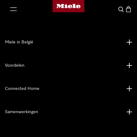
Miele homepage
ct naar inhoud
Wat zoek 
Winke
Miele in België
Voordelen
Connected Home
Samenwerkingen