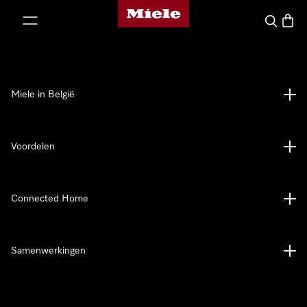
Miele homepage
ct naar inhoud
Wat zoek 
Winke
Miele in België
Voordelen
Connected Home
Samenwerkingen