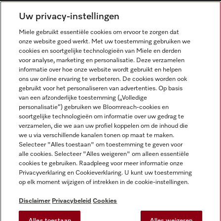
NEDERLANDS
Uw privacy-instellingen
Miele gebruikt essentiële cookies om ervoor te zorgen dat
onze website goed werkt. Met uw toestemming gebruiken we
cookies en soortgelijke technologieën van Miele en derden
voor analyse, marketing en personalisatie. Deze verzamelen
informatie over hoe onze website wordt gebruikt en helpen
Miele op Facebook
Miele op Youtube
Miele op Instagram
Miele op Pinterest
ons uw online ervaring te verbeteren. De cookies worden ook
gebruikt voor het personaliseren van advertenties. Op basis
van een afzonderlijke toestemming („Volledige
personalisatie“) gebruiken we Bloomreach-cookies en
soortgelijke technologieën om informatie over uw gedrag te
verzamelen, die we aan uw profiel koppelen om de inhoud die
Wettelijke Informatie
we u via verschillende kanalen tonen op maat te maken.
Selecteer "Alles toestaan" om toestemming te geven voor
Algemene voorwaarden
alle cookies. Selecteer "Alles weigeren" om alleen essentiële
Privacybeleid
cookies te gebruiken. Raadpleeg voor meer informatie onze
Privacyverklaring en Cookieverklaring. U kunt uw toestemming
Gebruiksvoorwaarden
op elk moment wijzigen of intrekken in de cookie-instellingen.
Toegankelijkheidsverklaring
Digital Services Act
Disclaimer
Privacybeleid
Cookies
Herroepingsformulier
Alles toestaan
Alles weigeren