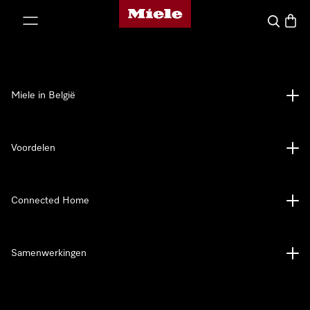
Miele homepage
ct naar inhoud
Wat zoek 
Winke
Miele in België
Voordelen
Connected Home
Samenwerkingen