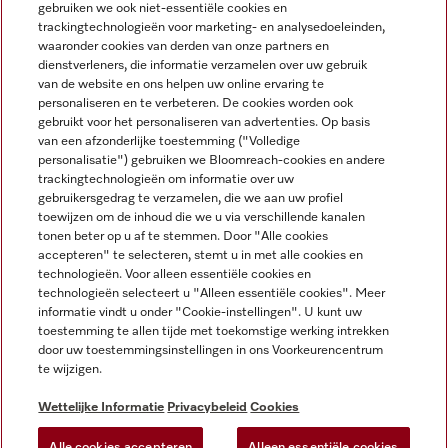
gebruiken we ook niet-essentiële cookies en
NEDERLANDS
trackingtechnologieën voor marketing- en analysedoeleinden,
waaronder cookies van derden van onze partners en
dienstverleners, die informatie verzamelen over uw gebruik
van de website en ons helpen uw online ervaring te
personaliseren en te verbeteren. De cookies worden ook
gebruikt voor het personaliseren van advertenties. Op basis
van een afzonderlijke toestemming ("Volledige
Miele op Facebook
Miele op Youtube
Miele op Instagram
Miele op Pinterest
personalisatie") gebruiken we Bloomreach-cookies en andere
trackingtechnologieën om informatie over uw
gebruikersgedrag te verzamelen, die we aan uw profiel
toewijzen om de inhoud die we u via verschillende kanalen
tonen beter op u af te stemmen. Door "Alle cookies
accepteren" te selecteren, stemt u in met alle cookies en
Wettelijke Informatie
technologieën. Voor alleen essentiële cookies en
technologieën selecteert u "Alleen essentiële cookies". Meer
Algemene voorwaarden
informatie vindt u onder "Cookie-instellingen". U kunt uw
Privacybeleid
toestemming te allen tijde met toekomstige werking intrekken
door uw toestemmingsinstellingen in ons Voorkeurencentrum
Gebruiksvoorwaarden
te wijzigen.
Toegankelijkheidsverklaring
Digital Services Act
Wettelijke Informatie
Privacybeleid
Cookies
Herroepingsformulier
Alle cookies accepteren
Alleen essentiële cookies