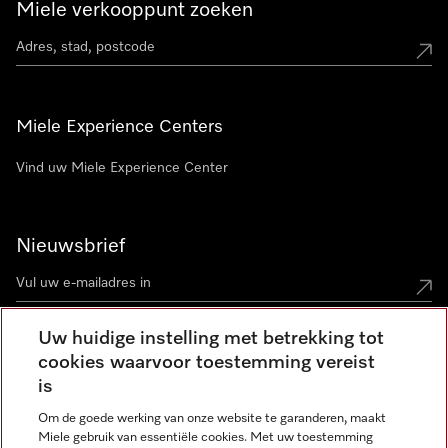
Miele verkooppunt zoeken
Miele Experience Centers
Vind uw Miele Experience Center
Nieuwsbrief
Uw huidige instelling met betrekking tot
cookies waarvoor toestemming vereist
Contact
contact@miele-support.be
is
Om de goede werking van onze website te garanderen, maakt
Taal
Miele gebruik van essentiële cookies. Met uw toestemming