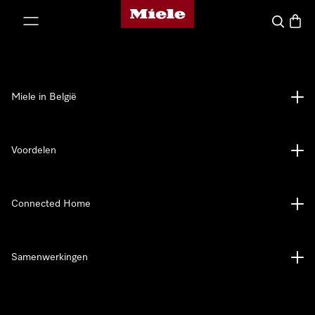
Miele homepage
ct naar inhoud
Wat zoek 
Winke
Miele in België
Voordelen
Connected Home
Samenwerkingen