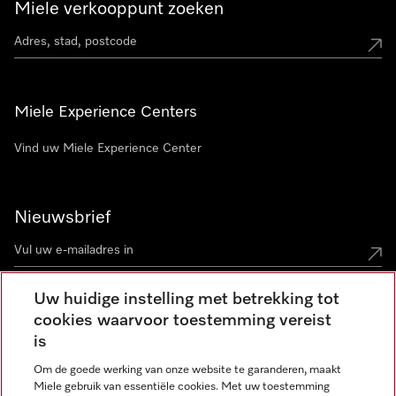
Miele verkooppunt zoeken
Miele Experience Centers
Vind uw Miele Experience Center
Nieuwsbrief
Uw huidige instelling met betrekking tot
cookies waarvoor toestemming vereist
Contact
contact@miele-support.be
is
Om de goede werking van onze website te garanderen, maakt
Taal
Miele gebruik van essentiële cookies. Met uw toestemming