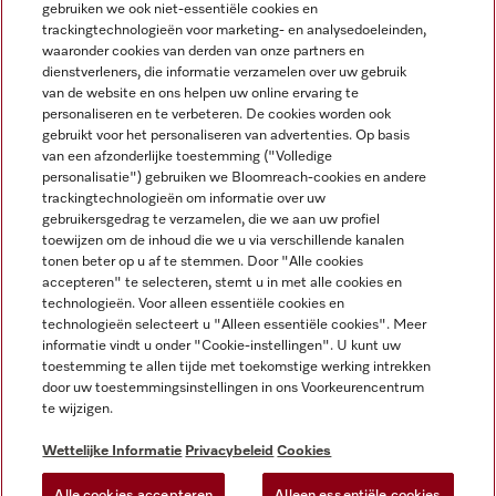
gebruiken we ook niet-essentiële cookies en
NEDERLANDS
trackingtechnologieën voor marketing- en analysedoeleinden,
waaronder cookies van derden van onze partners en
dienstverleners, die informatie verzamelen over uw gebruik
van de website en ons helpen uw online ervaring te
personaliseren en te verbeteren. De cookies worden ook
gebruikt voor het personaliseren van advertenties. Op basis
van een afzonderlijke toestemming ("Volledige
Miele op Facebook
Miele op Youtube
Miele op Instagram
Miele op Pinterest
personalisatie") gebruiken we Bloomreach-cookies en andere
trackingtechnologieën om informatie over uw
gebruikersgedrag te verzamelen, die we aan uw profiel
toewijzen om de inhoud die we u via verschillende kanalen
tonen beter op u af te stemmen. Door "Alle cookies
accepteren" te selecteren, stemt u in met alle cookies en
Wettelijke Informatie
technologieën. Voor alleen essentiële cookies en
technologieën selecteert u "Alleen essentiële cookies". Meer
Algemene voorwaarden
informatie vindt u onder "Cookie-instellingen". U kunt uw
Privacybeleid
toestemming te allen tijde met toekomstige werking intrekken
door uw toestemmingsinstellingen in ons Voorkeurencentrum
Gebruiksvoorwaarden
te wijzigen.
Toegankelijkheidsverklaring
Digital Services Act
Wettelijke Informatie
Privacybeleid
Cookies
Herroepingsformulier
Alle cookies accepteren
Alleen essentiële cookies