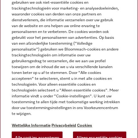
gebruiken we ook niet-essentiële cookies en
NEDERLANDS
trackingtechnologieën voor marketing- en analysedoeleinden,
waaronder cookies van derden van onze partners en
dienstverleners, die informatie verzamelen over uw gebruik
van de website en ons helpen uw online ervaring te
personaliseren en te verbeteren. De cookies worden ook
gebruikt voor het personaliseren van advertenties. Op basis
van een afzonderlijke toestemming ("Volledige
Miele op Facebook
Miele op Youtube
Miele op Instagram
Miele op Pinterest
personalisatie") gebruiken we Bloomreach-cookies en andere
trackingtechnologieën om informatie over uw
gebruikersgedrag te verzamelen, die we aan uw profiel
toewijzen om de inhoud die we u via verschillende kanalen
tonen beter op u af te stemmen. Door "Alle cookies
accepteren" te selecteren, stemt u in met alle cookies en
Wettelijke Informatie
technologieën. Voor alleen essentiële cookies en
technologieën selecteert u "Alleen essentiële cookies". Meer
Algemene voorwaarden
informatie vindt u onder "Cookie-instellingen". U kunt uw
Privacybeleid
toestemming te allen tijde met toekomstige werking intrekken
door uw toestemmingsinstellingen in ons Voorkeurencentrum
Gebruiksvoorwaarden
te wijzigen.
Toegankelijkheidsverklaring
Digital Services Act
Wettelijke Informatie
Privacybeleid
Cookies
Herroepingsformulier
Alle cookies accepteren
Alleen essentiële cookies