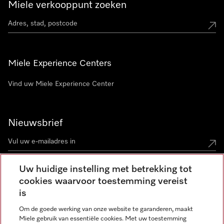
Miele verkooppunt zoeken
Miele Experience Centers
Vind uw Miele Experience Center
Nieuwsbrief
Uw huidige instelling met betrekking tot
cookies waarvoor toestemming vereist
Contact
contact@miele-support.be
is
Om de goede werking van onze website te garanderen, maakt
Taal
Miele gebruik van essentiële cookies. Met uw toestemming