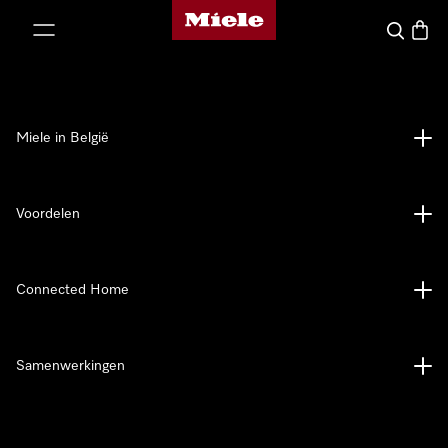
Miele homepage
ct naar inhoud
Wat zoek 
Winke
Miele in België
Voordelen
Connected Home
Samenwerkingen