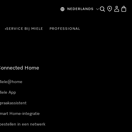
Wat zoek je?
Dealer zoeke
Mijn Acco
Winke
NEDERLANDS
SERVICE BIJ MIELE
PROFESSIONAL
•
Connected Home
iele@home
iele App
praakassistent
mart Home-integratie
oestellen in een netwerk