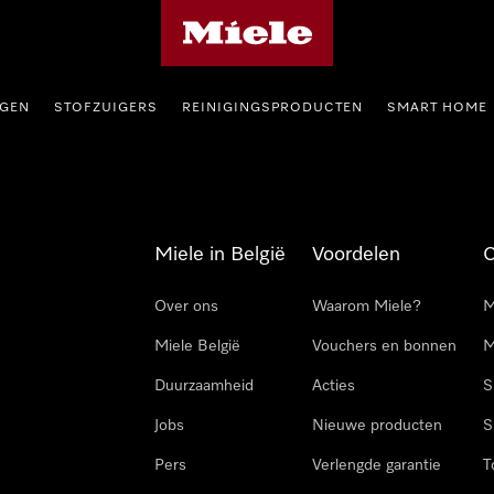
Miele homepage
GEN
STOFZUIGERS
REINIGINGSPRODUCTEN
SMART HOME
Miele in België
Voordelen
Over ons
Waarom Miele?
M
Miele België
Vouchers en bonnen
M
Duurzaamheid
Acties
S
Jobs
Nieuwe producten
S
Pers
Verlengde garantie
T