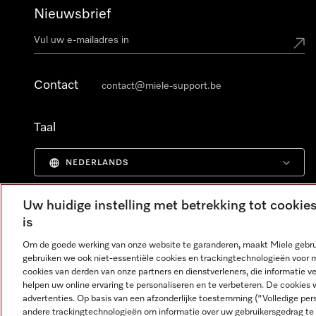
Nieuwsbrief
Contact
contact@miele-support.be
Taal
NEDERLANDS
Uw huidige instelling met betrekking tot cooki
is
Om de goede werking van onze website te garanderen, maakt Miele gebru
gebruiken we ook niet-essentiële cookies en trackingtechnologieën voor 
cookies van derden van onze partners en dienstverleners, die informatie 
helpen uw online ervaring te personaliseren en te verbeteren. De cookies 
advertenties. Op basis van een afzonderlijke toestemming ("Volledige pe
andere trackingtechnologieën om informatie over uw gebruikersgedrag te 