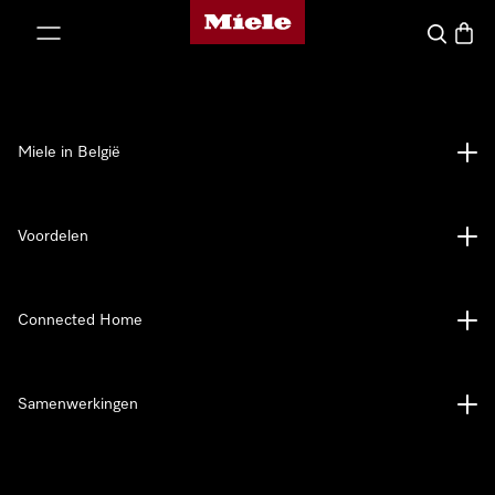
Miele homepage
ct naar inhoud
Wat zoek 
Winke
Miele in België
Voordelen
Connected Home
Samenwerkingen