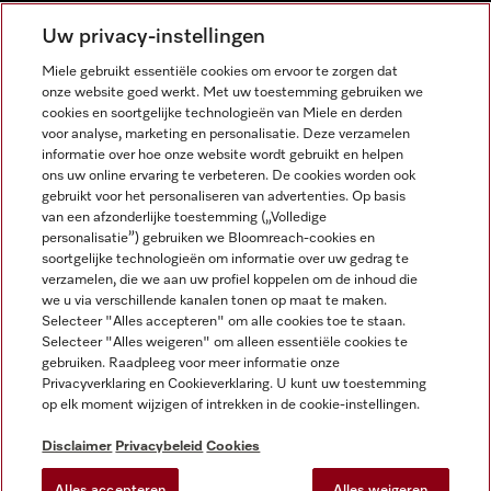
NEDERLANDS
Uw privacy-instellingen
Miele gebruikt essentiële cookies om ervoor te zorgen dat
onze website goed werkt. Met uw toestemming gebruiken we
cookies en soortgelijke technologieën van Miele en derden
voor analyse, marketing en personalisatie. Deze verzamelen
informatie over hoe onze website wordt gebruikt en helpen
Miele op Facebook
Miele op Youtube
Miele op Instagram
Miele op Pinterest
ons uw online ervaring te verbeteren. De cookies worden ook
gebruikt voor het personaliseren van advertenties. Op basis
van een afzonderlijke toestemming („Volledige
personalisatie”) gebruiken we Bloomreach-cookies en
soortgelijke technologieën om informatie over uw gedrag te
verzamelen, die we aan uw profiel koppelen om de inhoud die
Wettelijke Informatie
we u via verschillende kanalen tonen op maat te maken.
Selecteer "Alles accepteren" om alle cookies toe te staan.
Algemene voorwaarden
Selecteer "Alles weigeren" om alleen essentiële cookies te
Privacybeleid
gebruiken. Raadpleeg voor meer informatie onze
Privacyverklaring en Cookieverklaring. U kunt uw toestemming
Gebruiksvoorwaarden
op elk moment wijzigen of intrekken in de cookie-instellingen.
Toegankelijkheidsverklaring
Digital Services Act
Disclaimer
Privacybeleid
Cookies
Herroepingsformulier
Alles accepteren
Alles weigeren