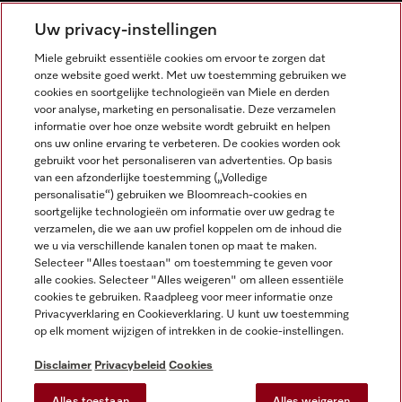
NEDERLANDS
Uw privacy-instellingen
Miele gebruikt essentiële cookies om ervoor te zorgen dat
onze website goed werkt. Met uw toestemming gebruiken we
cookies en soortgelijke technologieën van Miele en derden
voor analyse, marketing en personalisatie. Deze verzamelen
informatie over hoe onze website wordt gebruikt en helpen
Miele op Facebook
Miele op Youtube
Miele op Instagram
Miele op Pinterest
ons uw online ervaring te verbeteren. De cookies worden ook
gebruikt voor het personaliseren van advertenties. Op basis
van een afzonderlijke toestemming („Volledige
personalisatie“) gebruiken we Bloomreach-cookies en
soortgelijke technologieën om informatie over uw gedrag te
verzamelen, die we aan uw profiel koppelen om de inhoud die
Wettelijke Informatie
we u via verschillende kanalen tonen op maat te maken.
Selecteer "Alles toestaan" om toestemming te geven voor
Algemene voorwaarden
alle cookies. Selecteer "Alles weigeren" om alleen essentiële
Privacybeleid
cookies te gebruiken. Raadpleeg voor meer informatie onze
Privacyverklaring en Cookieverklaring. U kunt uw toestemming
Gebruiksvoorwaarden
op elk moment wijzigen of intrekken in de cookie-instellingen.
Toegankelijkheidsverklaring
Digital Services Act
Disclaimer
Privacybeleid
Cookies
Herroepingsformulier
Alles toestaan
Alles weigeren