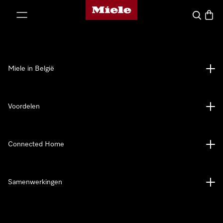
Miele homepage
ct naar inhoud
Wat zoek 
Winke
Miele in België
Voordelen
Connected Home
Samenwerkingen