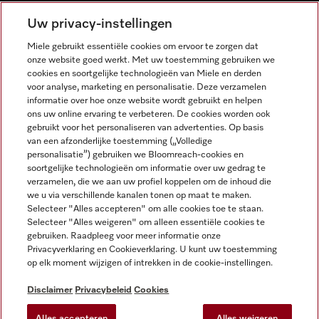
NEDERLANDS
Uw privacy-instellingen
Miele gebruikt essentiële cookies om ervoor te zorgen dat
onze website goed werkt. Met uw toestemming gebruiken we
cookies en soortgelijke technologieën van Miele en derden
voor analyse, marketing en personalisatie. Deze verzamelen
informatie over hoe onze website wordt gebruikt en helpen
Miele op Facebook
Miele op Youtube
Miele op Instagram
Miele op Pinterest
ons uw online ervaring te verbeteren. De cookies worden ook
gebruikt voor het personaliseren van advertenties. Op basis
van een afzonderlijke toestemming („Volledige
personalisatie”) gebruiken we Bloomreach-cookies en
soortgelijke technologieën om informatie over uw gedrag te
verzamelen, die we aan uw profiel koppelen om de inhoud die
Wettelijke Informatie
we u via verschillende kanalen tonen op maat te maken.
Selecteer "Alles accepteren" om alle cookies toe te staan.
Algemene voorwaarden
Selecteer "Alles weigeren" om alleen essentiële cookies te
Privacybeleid
gebruiken. Raadpleeg voor meer informatie onze
Privacyverklaring en Cookieverklaring. U kunt uw toestemming
Gebruiksvoorwaarden
op elk moment wijzigen of intrekken in de cookie-instellingen.
Toegankelijkheidsverklaring
Digital Services Act
Disclaimer
Privacybeleid
Cookies
Herroepingsformulier
Alles accepteren
Alles weigeren