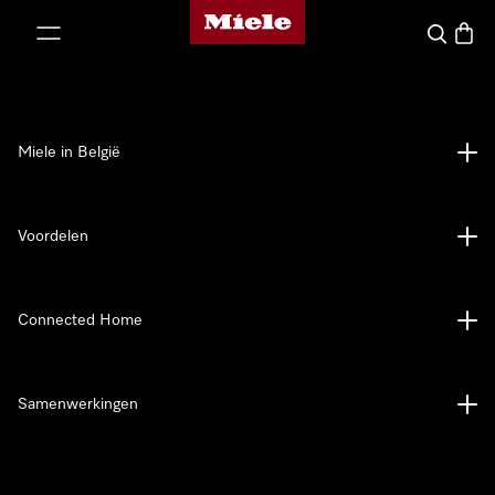
Miele homepage
ct naar inhoud
Wat zoek 
Winke
Miele in België
Voordelen
Connected Home
Samenwerkingen