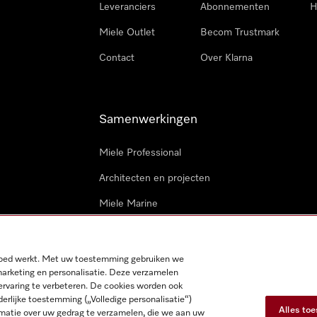
Leveranciers
Abonnementen
H
Miele Outlet
Becom Trustmark
Contact
Over Klarna
Samenwerkingen
Miele Professional
Architecten en projecten
Miele Marine
Professionele reparateurs
 goed werkt. Met uw toestemming gebruiken we
marketing en personalisatie. Deze verzamelen
ervaring te verbeteren. De cookies worden ook
derlijke toestemming („Volledige personalisatie“)
Alles to
matie over uw gedrag te verzamelen, die we aan uw