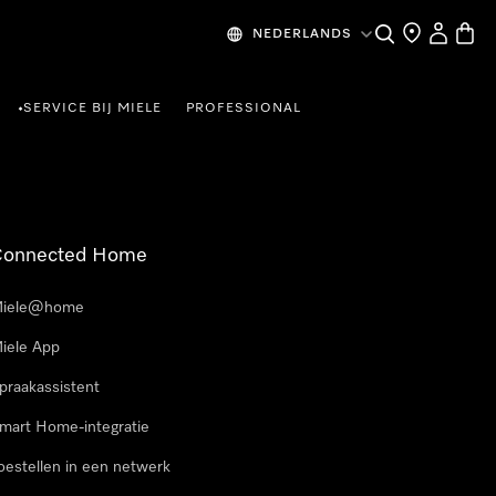
Wat zoek je?
Dealer zoeke
Mijn Acco
Winke
NEDERLANDS
SERVICE BIJ MIELE
PROFESSIONAL
•
Connected Home
iele@home
iele App
praakassistent
mart Home-integratie
oestellen in een netwerk