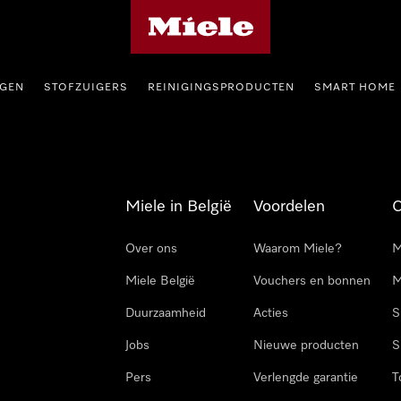
Miele homepage
GEN
STOFZUIGERS
REINIGINGSPRODUCTEN
SMART HOME
Miele in België
Voordelen
Over ons
Waarom Miele?
M
Miele België
Vouchers en bonnen
M
Duurzaamheid
Acties
S
Jobs
Nieuwe producten
S
Pers
Verlengde garantie
T