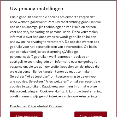
NEDERLANDS
Uw privacy-instellingen
Miele gebruikt essentiële cookies om ervoor te zorgen dat
onze website goed werkt. Met uw toestemming gebruiken we
cookies en soortgelijke technologieën van Miele en derden
voor analyse, marketing en personalisatie. Deze verzamelen
informatie over hoe onze website wordt gebruikt en helpen
Miele op Facebook
Miele op Youtube
Miele op Instagram
Miele op Pinterest
ons uw online ervaring te verbeteren. De cookies worden ook
gebruikt voor het personaliseren van advertenties. Op basis
van een afzonderlijke toestemming („Volledige
personalisatie“) gebruiken we Bloomreach-cookies en
soortgelijke technologieën om informatie over uw gedrag te
verzamelen, die we aan uw profiel koppelen om de inhoud die
Wettelijke Informatie
we u via verschillende kanalen tonen op maat te maken.
Selecteer "Alles toestaan" om toestemming te geven voor
Algemene voorwaarden
alle cookies. Selecteer "Alles weigeren" om alleen essentiële
Privacybeleid
cookies te gebruiken. Raadpleeg voor meer informatie onze
Privacyverklaring en Cookieverklaring. U kunt uw toestemming
Gebruiksvoorwaarden
op elk moment wijzigen of intrekken in de cookie-instellingen.
Toegankelijkheidsverklaring
Digital Services Act
Disclaimer
Privacybeleid
Cookies
Herroepingsformulier
Alles toestaan
Alles weigeren