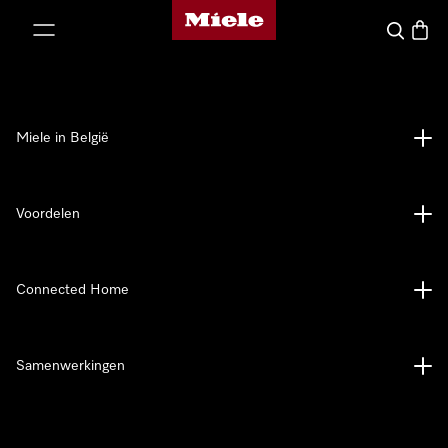
Miele homepage
ct naar inhoud
Wat zoek 
Winke
Miele in België
Voordelen
Connected Home
Samenwerkingen