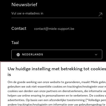
Nieuwsbrief
Contact
contact@miele-support.be
Taal
NEDERLANDS
Uw huidige instelling met betrekking tot cooki
is
Om de goede werking van onze website te garanderen, maakt Miele gebru
gebruiken we ook niet-essentiële cookies en trackingtechnologieën voor 
cookies van derden van onze partners en dienstverleners, die informatie 
helpen uw online ervaring te personaliseren en te verbeteren. De cookies 
advertenties. Op basis van een afzonderlijke toestemming ("Volledige pe
andere trackingtechnologieën om informatie over uw gebruikersgedrag te 