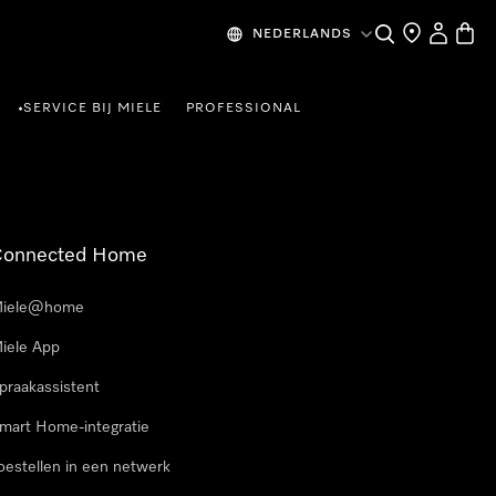
Wat zoek je?
Dealer zoeke
Mijn Acco
Winke
NEDERLANDS
SERVICE BIJ MIELE
PROFESSIONAL
•
Connected Home
iele@home
iele App
praakassistent
mart Home-integratie
oestellen in een netwerk