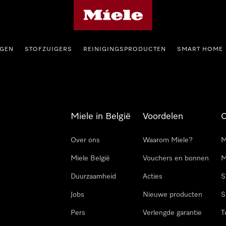
Miele homepage
GEN
STOFZUIGERS
REINIGINGSPRODUCTEN
SMART HOME
Miele in België
Voordelen
Over ons
Waarom Miele?
M
Miele België
Vouchers en bonnen
M
Duurzaamheid
Acties
S
Jobs
Nieuwe producten
S
Pers
Verlengde garantie
T