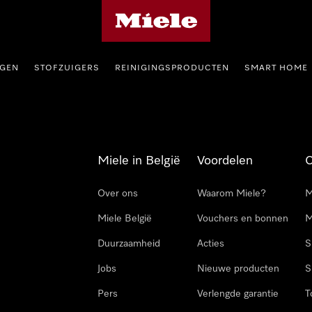
Miele homepage
GEN
STOFZUIGERS
REINIGINGSPRODUCTEN
SMART HOME
Miele in België
Voordelen
Over ons
Waarom Miele?
M
Miele België
Vouchers en bonnen
M
Duurzaamheid
Acties
S
Jobs
Nieuwe producten
S
Pers
Verlengde garantie
T