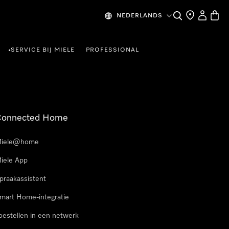
Wat zoek je?
Dealer zoeke
Mijn Acco
Winke
NEDERLANDS
SERVICE BIJ MIELE
PROFESSIONAL
•
Connected Home
iele@home
iele App
praakassistent
mart Home-integratie
oestellen in een netwerk