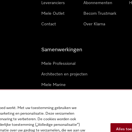
Leveranciers
Abonnementen
H
Miele Outlet
Becom Trustmark
Contact
Over Klarna
Samenwerkingen
Miele Professional
Architecten en projecten
Miele Marine
Professionele reparateurs
 goed werkt. Met uw toestemming gebruiken we
marketing en personalisatie. Deze verzamelen
ervaring te verbeteren. De cookies worden ook
derlijke toestemming („Volledige personalisatie“)
Alles to
matie over uw gedrag te verzamelen, die we aan uw