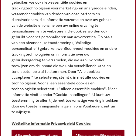
gebruiken we ook niet-essentiële cookies en
NEDERLANDS
trackingtechnologieën voor marketing- en analysedoeleinden,
waaronder cookies van derden van onze partners en
dienstverleners, die informatie verzamelen over uw gebruik
van de website en ons helpen uw online ervaring te
personaliseren en te verbeteren. De cookies worden ook
gebruikt voor het personaliseren van advertenties. Op basis
van een afzonderlijke toestemming ("Volledige
Miele op Facebook
Miele op Youtube
Miele op Instagram
Miele op Pinterest
personalisatie") gebruiken we Bloomreach-cookies en andere
trackingtechnologieën om informatie over uw
gebruikersgedrag te verzamelen, die we aan uw profiel
toewijzen om de inhoud die we u via verschillende kanalen
tonen beter op u af te stemmen. Door "Alle cookies
accepteren" te selecteren, stemt u in met alle cookies en
Wettelijke Informatie
technologieën. Voor alleen essentiële cookies en
technologieën selecteert u "Alleen essentiële cookies". Meer
Algemene voorwaarden
informatie vindt u onder "Cookie-instellingen". U kunt uw
Privacybeleid
toestemming te allen tijde met toekomstige werking intrekken
door uw toestemmingsinstellingen in ons Voorkeurencentrum
Gebruiksvoorwaarden
te wijzigen.
Toegankelijkheidsverklaring
Digital Services Act
Wettelijke Informatie
Privacybeleid
Cookies
Herroepingsformulier
Alle cookies accepteren
Alleen essentiële cookies