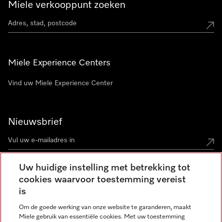
Miele verkooppunt zoeken
Miele Experience Centers
Vind uw Miele Experience Center
Nieuwsbrief
Uw huidige instelling met betrekking tot
cookies waarvoor toestemming vereist
Contact
contact@miele-support.be
is
Om de goede werking van onze website te garanderen, maakt
Taal
Miele gebruik van essentiële cookies. Met uw toestemming