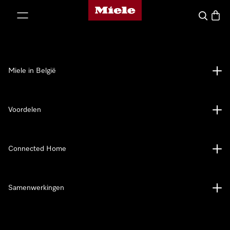
Miele homepage
ct naar inhoud
Wat zoek 
Winke
Miele in België
Voordelen
Connected Home
Samenwerkingen