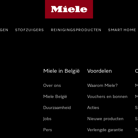
Miele homepage
GEN
STOFZUIGERS
REINIGINGSPRODUCTEN
SMART HOME
Miele in België
Voordelen
Over ons
Waarom Miele?
M
Miele België
Vouchers en bonnen
M
Duurzaamheid
Acties
S
Jobs
Nieuwe producten
S
Pers
Verlengde garantie
T