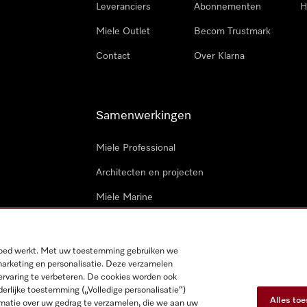
Leveranciers
Abonnementen
H
Miele Outlet
Becom Trustmark
Contact
Over Klarna
Samenwerkingen
Miele Professional
Architecten en projecten
Miele Marine
Professionele reparateurs
 goed werkt. Met uw toestemming gebruiken we
marketing en personalisatie. Deze verzamelen
ervaring te verbeteren. De cookies worden ook
derlijke toestemming („Volledige personalisatie“)
Alles to
matie over uw gedrag te verzamelen, die we aan uw