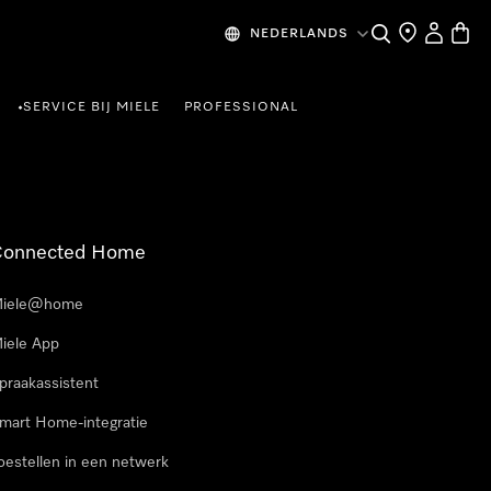
Wat zoek je?
Dealer zoeke
Mijn Acco
Winke
NEDERLANDS
SERVICE BIJ MIELE
PROFESSIONAL
•
Connected Home
iele@home
iele App
praakassistent
mart Home-integratie
oestellen in een netwerk