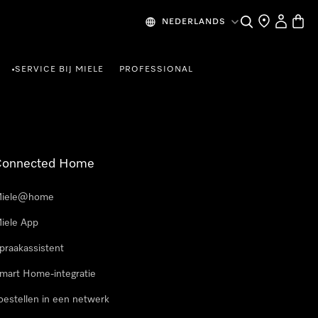
Wat zoek je?
Dealer zoeke
Mijn Acco
Winke
NEDERLANDS
SERVICE BIJ MIELE
PROFESSIONAL
•
Connected Home
iele@home
iele App
praakassistent
mart Home-integratie
oestellen in een netwerk