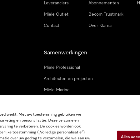
Leveranciers
Abonnementen
H
Miele Outlet
Becom Trustmark
Contact
Over Klarna
Samenwerkingen
Miele Professional
Architecten en projecten
Miele Marine
Professionele reparateurs
 goed werkt. Met uw toestemming gebruiken we
marketing en personalisatie. Deze verzamelen
ervaring te verbeteren. De cookies worden ook
derlijke toestemming („Volledige personalisatie”)
Alles acc
matie over uw gedrag te verzamelen, die we aan uw