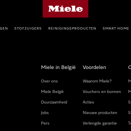
Miele homepage
GEN
STOFZUIGERS
REINIGINGSPRODUCTEN
SMART HOME
Miele in België
Voordelen
Over ons
Waarom Miele?
M
Miele België
Vouchers en bonnen
M
Duurzaamheid
Acties
S
Jobs
Nieuwe producten
S
Pers
Verlengde garantie
T