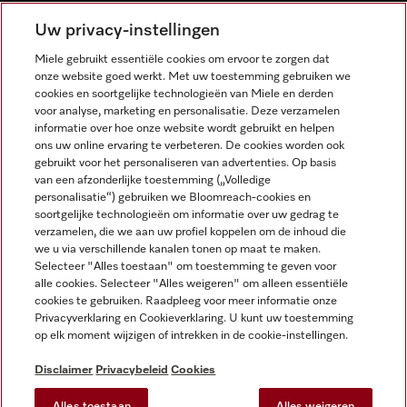
NEDERLANDS
Uw privacy-instellingen
Miele gebruikt essentiële cookies om ervoor te zorgen dat
onze website goed werkt. Met uw toestemming gebruiken we
cookies en soortgelijke technologieën van Miele en derden
voor analyse, marketing en personalisatie. Deze verzamelen
informatie over hoe onze website wordt gebruikt en helpen
Miele op Facebook
Miele op Youtube
Miele op Instagram
Miele op Pinterest
ons uw online ervaring te verbeteren. De cookies worden ook
gebruikt voor het personaliseren van advertenties. Op basis
van een afzonderlijke toestemming („Volledige
personalisatie“) gebruiken we Bloomreach-cookies en
soortgelijke technologieën om informatie over uw gedrag te
verzamelen, die we aan uw profiel koppelen om de inhoud die
Wettelijke Informatie
we u via verschillende kanalen tonen op maat te maken.
Selecteer "Alles toestaan" om toestemming te geven voor
Algemene voorwaarden
alle cookies. Selecteer "Alles weigeren" om alleen essentiële
Privacybeleid
cookies te gebruiken. Raadpleeg voor meer informatie onze
Privacyverklaring en Cookieverklaring. U kunt uw toestemming
Gebruiksvoorwaarden
op elk moment wijzigen of intrekken in de cookie-instellingen.
Toegankelijkheidsverklaring
Digital Services Act
Disclaimer
Privacybeleid
Cookies
Herroepingsformulier
Alles toestaan
Alles weigeren