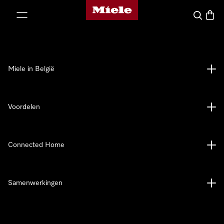
Miele homepage
ct naar inhoud
Wat zoek 
Winke
Miele in België
Voordelen
Connected Home
Samenwerkingen