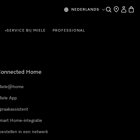
Wat zoek je?
Dealer zoeke
Mijn Acco
Winke
NEDERLANDS
SERVICE BIJ MIELE
PROFESSIONAL
•
Connected Home
iele@home
iele App
praakassistent
mart Home-integratie
oestellen in een netwerk