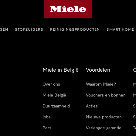
Miele homepage
GEN
STOFZUIGERS
REINIGINGSPRODUCTEN
SMART HOME
Miele in België
Voordelen
Over ons
Waarom Miele?
M
Miele België
Vouchers en bonnen
M
Duurzaamheid
Acties
S
Jobs
Nieuwe producten
S
Pers
Verlengde garantie
T