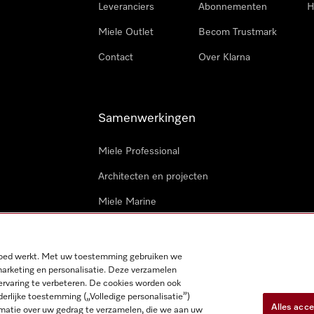
Leveranciers
Abonnementen
H
Miele Outlet
Becom Trustmark
Contact
Over Klarna
Samenwerkingen
Miele Professional
Architecten en projecten
Miele Marine
Professionele reparateurs
 goed werkt. Met uw toestemming gebruiken we
marketing en personalisatie. Deze verzamelen
ervaring te verbeteren. De cookies worden ook
derlijke toestemming („Volledige personalisatie”)
Alles acc
matie over uw gedrag te verzamelen, die we aan uw