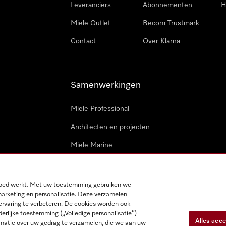
Leveranciers
Abonnementen
H
Miele Outlet
Becom Trustmark
Contact
Over Klarna
Samenwerkingen
Miele Professional
Architecten en projecten
Miele Marine
Professionele reparateurs
 goed werkt. Met uw toestemming gebruiken we
marketing en personalisatie. Deze verzamelen
ervaring te verbeteren. De cookies worden ook
derlijke toestemming („Volledige personalisatie”)
Alles acc
matie over uw gedrag te verzamelen, die we aan uw