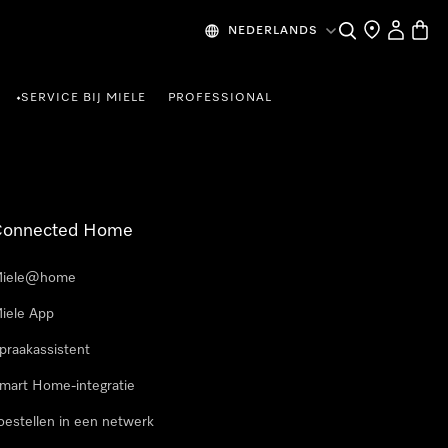
Wat zoek je?
Dealer zoeke
Mijn Acco
Winke
NEDERLANDS
SERVICE BIJ MIELE
PROFESSIONAL
•
Connected Home
iele@home
iele App
praakassistent
mart Home-integratie
oestellen in een netwerk