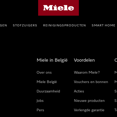
Miele homepage
GEN
STOFZUIGERS
REINIGINGSPRODUCTEN
SMART HOME
Miele in België
Voordelen
Over ons
Waarom Miele?
M
Miele België
Vouchers en bonnen
M
Duurzaamheid
Acties
S
Jobs
Nieuwe producten
S
Pers
Verlengde garantie
T