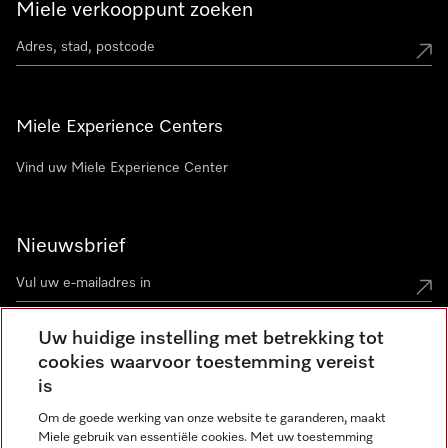
Miele verkooppunt zoeken
Miele Experience Centers
Vind uw Miele Experience Center
Nieuwsbrief
Uw huidige instelling met betrekking tot
cookies waarvoor toestemming vereist
Contact
contact@miele-support.be
is
Om de goede werking van onze website te garanderen, maakt
Taal
Miele gebruik van essentiële cookies. Met uw toestemming