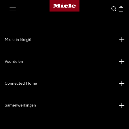
Miele homepage
ct naar inhoud
Wat zoek 
Winke
Miele in België
Voordelen
Connected Home
Samenwerkingen