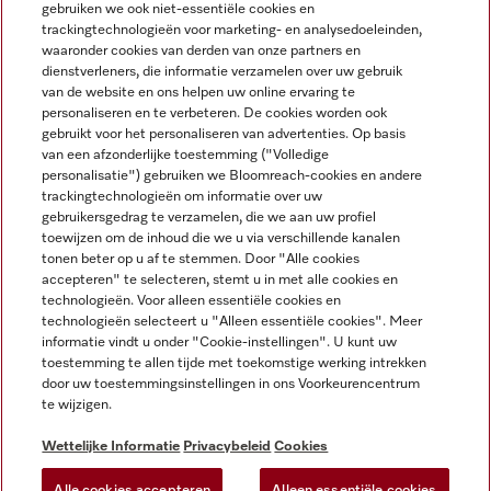
gebruiken we ook niet-essentiële cookies en
NEDERLANDS
trackingtechnologieën voor marketing- en analysedoeleinden,
waaronder cookies van derden van onze partners en
dienstverleners, die informatie verzamelen over uw gebruik
van de website en ons helpen uw online ervaring te
personaliseren en te verbeteren. De cookies worden ook
gebruikt voor het personaliseren van advertenties. Op basis
van een afzonderlijke toestemming ("Volledige
Miele op Facebook
Miele op Youtube
Miele op Instagram
Miele op Pinterest
personalisatie") gebruiken we Bloomreach-cookies en andere
trackingtechnologieën om informatie over uw
gebruikersgedrag te verzamelen, die we aan uw profiel
toewijzen om de inhoud die we u via verschillende kanalen
tonen beter op u af te stemmen. Door "Alle cookies
accepteren" te selecteren, stemt u in met alle cookies en
Wettelijke Informatie
technologieën. Voor alleen essentiële cookies en
technologieën selecteert u "Alleen essentiële cookies". Meer
Algemene voorwaarden
informatie vindt u onder "Cookie-instellingen". U kunt uw
Privacybeleid
toestemming te allen tijde met toekomstige werking intrekken
door uw toestemmingsinstellingen in ons Voorkeurencentrum
Gebruiksvoorwaarden
te wijzigen.
Toegankelijkheidsverklaring
Digital Services Act
Wettelijke Informatie
Privacybeleid
Cookies
Herroepingsformulier
Alle cookies accepteren
Alleen essentiële cookies