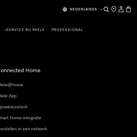
Wat zoek je?
Dealer zoeke
Mijn Acco
Winke
NEDERLANDS
SERVICE BIJ MIELE
PROFESSIONAL
•
Connected Home
iele@home
iele App
praakassistent
mart Home-integratie
oestellen in een netwerk