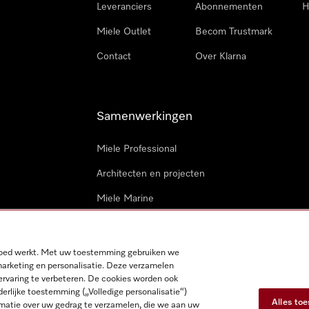
Leveranciers
Abonnementen
H
Miele Outlet
Becom Trustmark
Contact
Over Klarna
Samenwerkingen
Miele Professional
Architecten en projecten
Miele Marine
Professionele reparateurs
 goed werkt. Met uw toestemming gebruiken we
marketing en personalisatie. Deze verzamelen
ervaring te verbeteren. De cookies worden ook
derlijke toestemming („Volledige personalisatie“)
Alles to
matie over uw gedrag te verzamelen, die we aan uw