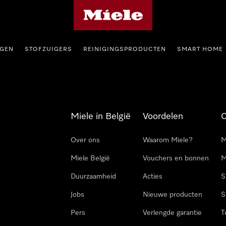
Miele homepage
GEN
STOFZUIGERS
REINIGINGSPRODUCTEN
SMART HOME
Miele in België
Voordelen
Over ons
Waarom Miele?
M
Miele België
Vouchers en bonnen
M
Duurzaamheid
Acties
S
Jobs
Nieuwe producten
S
Pers
Verlengde garantie
T