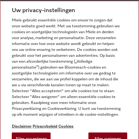
NEDERLANDS
Uw privacy-instellingen
Miele gebruikt essentiële cookies om ervoor te zorgen dat
onze website goed werkt. Met uw toestemming gebruiken we
cookies en soortgelijke technologieën van Miele en derden
voor analyse, marketing en personalisatie. Deze verzamelen
informatie over hoe onze website wordt gebruikt en helpen
Miele op Facebook
Miele op Youtube
Miele op Instagram
Miele op Pinterest
ons uw online ervaring te verbeteren. De cookies worden ook
gebruikt voor het personaliseren van advertenties. Op basis
van een afzonderlijke toestemming („Volledige
personalisatie”) gebruiken we Bloomreach-cookies en
soortgelijke technologieën om informatie over uw gedrag te
verzamelen, die we aan uw profiel koppelen om de inhoud die
Wettelijke Informatie
we u via verschillende kanalen tonen op maat te maken.
Selecteer "Alles accepteren" om alle cookies toe te staan.
Algemene voorwaarden
Selecteer "Alles weigeren" om alleen essentiële cookies te
Privacybeleid
gebruiken. Raadpleeg voor meer informatie onze
Privacyverklaring en Cookieverklaring. U kunt uw toestemming
Gebruiksvoorwaarden
op elk moment wijzigen of intrekken in de cookie-instellingen.
Toegankelijkheidsverklaring
Digital Services Act
Disclaimer
Privacybeleid
Cookies
Herroepingsformulier
Alles accepteren
Alles weigeren