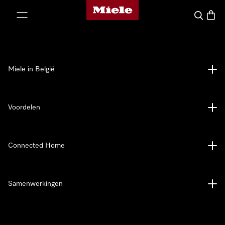
Miele homepage
ct naar inhoud
Wat zoek 
Winke
Miele in België
Voordelen
Connected Home
Samenwerkingen