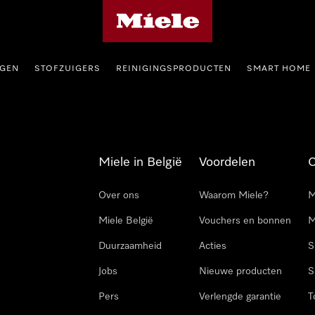
Miele homepage
GEN
STOFZUIGERS
REINIGINGSPRODUCTEN
SMART HOME
Miele in België
Voordelen
Over ons
Waarom Miele?
M
Miele België
Vouchers en bonnen
M
Duurzaamheid
Acties
S
Jobs
Nieuwe producten
S
Pers
Verlengde garantie
T