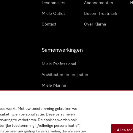
Leveranciers
Abonnementen
H
Miele Outlet
Becom Trustmark
Contact
Over Klarna
Samenwerkingen
Miele Professional
Architecten en projecten
Miele Marine
Professionele reparateurs
 goed werkt. Met uw toestemming gebruiken we
marketing en personalisatie. Deze verzamelen
ervaring te verbeteren. De cookies worden ook
derlijke toestemming („Volledige personalisatie“)
Alles to
matie over uw gedrag te verzamelen, die we aan uw