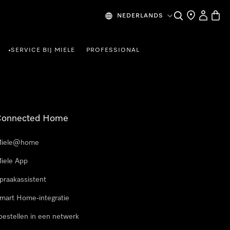
Wat zoek je?
Dealer zoeke
Mijn Acco
Winke
NEDERLANDS
SERVICE BIJ MIELE
PROFESSIONAL
•
Connected Home
iele@home
iele App
praakassistent
mart Home-integratie
oestellen in een netwerk