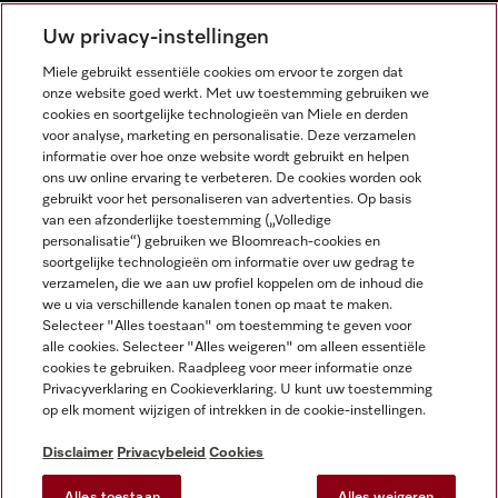
NEDERLANDS
Uw privacy-instellingen
Miele gebruikt essentiële cookies om ervoor te zorgen dat
onze website goed werkt. Met uw toestemming gebruiken we
cookies en soortgelijke technologieën van Miele en derden
voor analyse, marketing en personalisatie. Deze verzamelen
informatie over hoe onze website wordt gebruikt en helpen
Miele op Facebook
Miele op Youtube
Miele op Instagram
Miele op Pinterest
ons uw online ervaring te verbeteren. De cookies worden ook
gebruikt voor het personaliseren van advertenties. Op basis
van een afzonderlijke toestemming („Volledige
personalisatie“) gebruiken we Bloomreach-cookies en
soortgelijke technologieën om informatie over uw gedrag te
verzamelen, die we aan uw profiel koppelen om de inhoud die
Wettelijke Informatie
we u via verschillende kanalen tonen op maat te maken.
Selecteer "Alles toestaan" om toestemming te geven voor
Algemene voorwaarden
alle cookies. Selecteer "Alles weigeren" om alleen essentiële
Privacybeleid
cookies te gebruiken. Raadpleeg voor meer informatie onze
Privacyverklaring en Cookieverklaring. U kunt uw toestemming
Gebruiksvoorwaarden
op elk moment wijzigen of intrekken in de cookie-instellingen.
Toegankelijkheidsverklaring
Digital Services Act
Disclaimer
Privacybeleid
Cookies
Herroepingsformulier
Alles toestaan
Alles weigeren