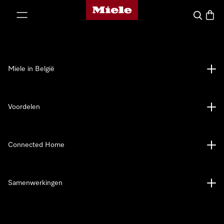
Miele homepage
ct naar inhoud
Wat zoek 
Winke
Miele in België
Voordelen
Connected Home
Samenwerkingen