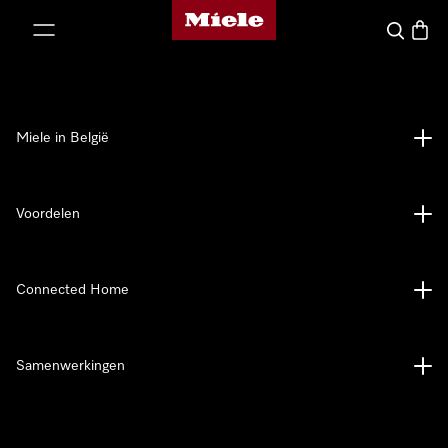
Miele homepage
ct naar inhoud
Wat zoek 
Winke
Miele in België
Voordelen
Connected Home
Samenwerkingen