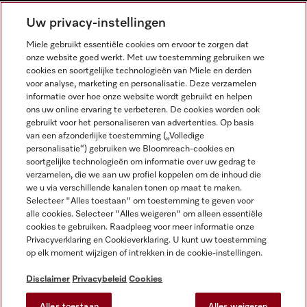
NEDERLANDS
Uw privacy-instellingen
Miele gebruikt essentiële cookies om ervoor te zorgen dat
onze website goed werkt. Met uw toestemming gebruiken we
cookies en soortgelijke technologieën van Miele en derden
voor analyse, marketing en personalisatie. Deze verzamelen
informatie over hoe onze website wordt gebruikt en helpen
Miele op Facebook
Miele op Youtube
Miele op Instagram
Miele op Pinterest
ons uw online ervaring te verbeteren. De cookies worden ook
gebruikt voor het personaliseren van advertenties. Op basis
van een afzonderlijke toestemming („Volledige
personalisatie“) gebruiken we Bloomreach-cookies en
soortgelijke technologieën om informatie over uw gedrag te
verzamelen, die we aan uw profiel koppelen om de inhoud die
Wettelijke Informatie
we u via verschillende kanalen tonen op maat te maken.
Selecteer "Alles toestaan" om toestemming te geven voor
Algemene voorwaarden
alle cookies. Selecteer "Alles weigeren" om alleen essentiële
Privacybeleid
cookies te gebruiken. Raadpleeg voor meer informatie onze
Privacyverklaring en Cookieverklaring. U kunt uw toestemming
Gebruiksvoorwaarden
op elk moment wijzigen of intrekken in de cookie-instellingen.
Toegankelijkheidsverklaring
Digital Services Act
Disclaimer
Privacybeleid
Cookies
Herroepingsformulier
Alles toestaan
Alles weigeren