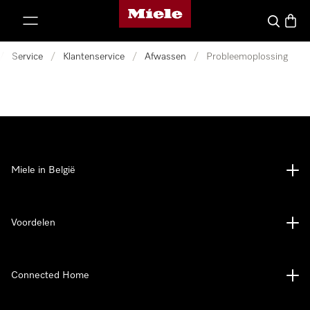
Miele homepage
ct naar inhoud
Wat zoek 
Winke
/
Service
/
Klantenservice
/
Afwassen
/
Probleemoplossing
Miele in België
Voordelen
Connected Home