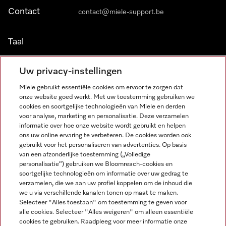
Contact
contact@miele-support.be
Taal
NEDERLANDS
Uw privacy-instellingen
Miele gebruikt essentiële cookies om ervoor te zorgen dat
onze website goed werkt. Met uw toestemming gebruiken we
cookies en soortgelijke technologieën van Miele en derden
voor analyse, marketing en personalisatie. Deze verzamelen
informatie over hoe onze website wordt gebruikt en helpen
Miele op Facebook
Miele op Youtube
Miele op Instagram
Miele op Pinterest
ons uw online ervaring te verbeteren. De cookies worden ook
gebruikt voor het personaliseren van advertenties. Op basis
van een afzonderlijke toestemming („Volledige
personalisatie“) gebruiken we Bloomreach-cookies en
soortgelijke technologieën om informatie over uw gedrag te
verzamelen, die we aan uw profiel koppelen om de inhoud die
Wettelijke Informatie
we u via verschillende kanalen tonen op maat te maken.
Selecteer "Alles toestaan" om toestemming te geven voor
Algemene voorwaarden
alle cookies. Selecteer "Alles weigeren" om alleen essentiële
Privacybeleid
cookies te gebruiken. Raadpleeg voor meer informatie onze