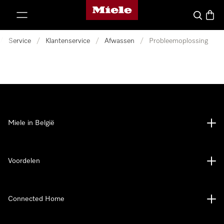
Miele homepage
ct naar inhoud
Wat zoek 
Winke
/
Service
/
Klantenservice
/
Afwassen
/
Probleemoplossing
Miele in België
Voordelen
Connected Home