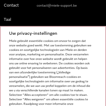
Contact
contact@miele-support.be
Taal
NEDERLANDS
Uw privacy-instellingen
Miele gebruikt essentiële cookies om ervoor te zorgen dat
onze website goed werkt. Met uw toestemming gebruiken we
cookies en soortgelijke technologieën van Miele en derden
voor analyse, marketing en personalisatie. Deze verzamelen
informatie over hoe onze website wordt gebruikt en helpen
Miele op Facebook
Miele op Youtube
Miele op Instagram
Miele op Pinterest
ons uw online ervaring te verbeteren. De cookies worden ook
gebruikt voor het personaliseren van advertenties. Op basis
van een afzonderlijke toestemming („Volledige
personalisatie”) gebruiken we Bloomreach-cookies en
soortgelijke technologieën om informatie over uw gedrag te
verzamelen, die we aan uw profiel koppelen om de inhoud die
Wettelijke Informatie
we u via verschillende kanalen tonen op maat te maken.
Selecteer "Alles accepteren" om alle cookies toe te staan.
Algemene voorwaarden
Selecteer "Alles weigeren" om alleen essentiële cookies te
Privacybeleid
gebruiken. Raadpleeg voor meer informatie onze