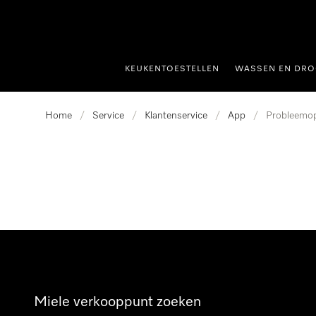
ct naar inhoud
KEUKENTOESTELLEN
WASSEN EN DRO
Home
/
Service
/
Klantenservice
/
App
/
Probleemop
Miele verkooppunt zoeken