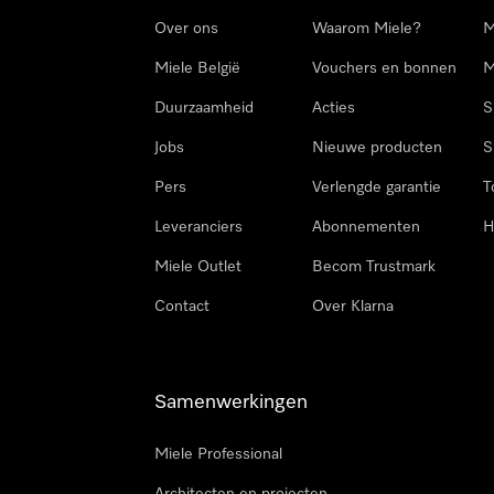
Over ons
Waarom Miele?
M
Miele België
Vouchers en bonnen
M
Duurzaamheid
Acties
S
Jobs
Nieuwe producten
S
Pers
Verlengde garantie
T
Leveranciers
Abonnementen
H
Miele Outlet
Becom Trustmark
Contact
Over Klarna
Samenwerkingen
Miele Professional