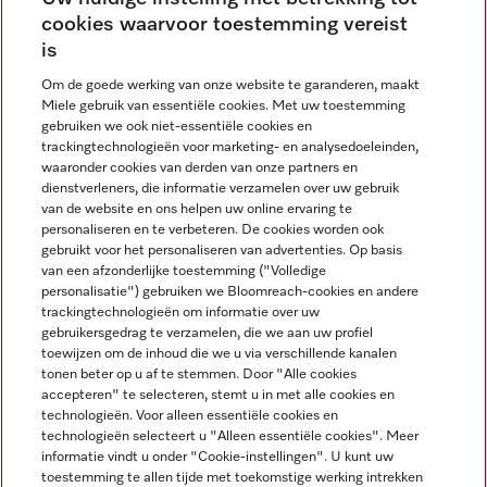
cookies waarvoor toestemming vereist
Contact
contact@miele-support.be
is
Om de goede werking van onze website te garanderen, maakt
Taal
Miele gebruik van essentiële cookies. Met uw toestemming
gebruiken we ook niet-essentiële cookies en
NEDERLANDS
trackingtechnologieën voor marketing- en analysedoeleinden,
waaronder cookies van derden van onze partners en
dienstverleners, die informatie verzamelen over uw gebruik
van de website en ons helpen uw online ervaring te
personaliseren en te verbeteren. De cookies worden ook
gebruikt voor het personaliseren van advertenties. Op basis
van een afzonderlijke toestemming ("Volledige
Miele op Facebook
Miele op Youtube
Miele op Instagram
Miele op Pinterest
personalisatie") gebruiken we Bloomreach-cookies en andere
trackingtechnologieën om informatie over uw
gebruikersgedrag te verzamelen, die we aan uw profiel
toewijzen om de inhoud die we u via verschillende kanalen
tonen beter op u af te stemmen. Door "Alle cookies
accepteren" te selecteren, stemt u in met alle cookies en
Wettelijke Informatie
technologieën. Voor alleen essentiële cookies en
technologieën selecteert u "Alleen essentiële cookies". Meer
Algemene voorwaarden
informatie vindt u onder "Cookie-instellingen". U kunt uw
Privacybeleid
toestemming te allen tijde met toekomstige werking intrekken