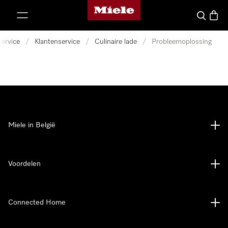
Miele homepage
ct naar inhoud
Wat zoek 
Winke
Service
/
Klantenservice
/
Culinaire lade
/
Probleemoplossing
Miele in België
Voordelen
Connected Home