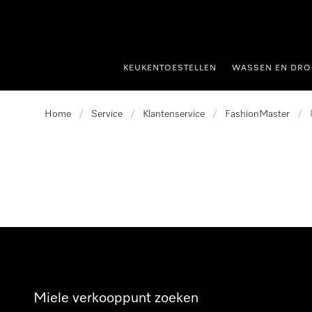
ct naar inhoud
KEUKENTOESTELLEN
WASSEN EN DRO
Home
/
Service
/
Klantenservice
/
FashionMaster
/
Miele verkooppunt zoeken