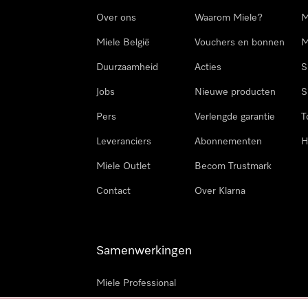
Over ons
Waarom Miele?
M
Miele België
Vouchers en bonnen
M
Duurzaamheid
Acties
S
Jobs
Nieuwe producten
S
Pers
Verlengde garantie
T
Leveranciers
Abonnementen
H
Miele Outlet
Becom Trustmark
Contact
Over Klarna
Samenwerkingen
Miele Professional