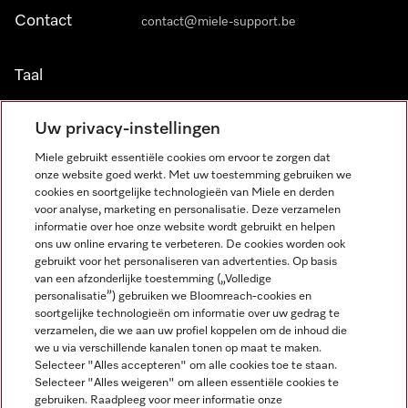
Contact
contact@miele-support.be
Taal
NEDERLANDS
Uw privacy-instellingen
Miele gebruikt essentiële cookies om ervoor te zorgen dat
onze website goed werkt. Met uw toestemming gebruiken we
cookies en soortgelijke technologieën van Miele en derden
voor analyse, marketing en personalisatie. Deze verzamelen
informatie over hoe onze website wordt gebruikt en helpen
Miele op Facebook
Miele op Youtube
Miele op Instagram
Miele op Pinterest
ons uw online ervaring te verbeteren. De cookies worden ook
gebruikt voor het personaliseren van advertenties. Op basis
van een afzonderlijke toestemming („Volledige
personalisatie”) gebruiken we Bloomreach-cookies en
soortgelijke technologieën om informatie over uw gedrag te
verzamelen, die we aan uw profiel koppelen om de inhoud die
Wettelijke Informatie
we u via verschillende kanalen tonen op maat te maken.
Selecteer "Alles accepteren" om alle cookies toe te staan.
Algemene voorwaarden
Selecteer "Alles weigeren" om alleen essentiële cookies te
Privacybeleid
gebruiken. Raadpleeg voor meer informatie onze