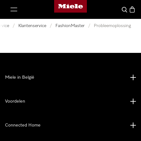
Miele homepage
ct naar inhoud
Wat zoek 
Winke
rvice
/
Klantenservice
/
FashionMaster
/
Probleemoplossing
Miele in België
Voordelen
Connected Home