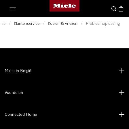
Miele homepage
ct naar inhoud
Wat zoek 
Winke
ice
/
Klantenservice
/
Koelen & vriezen
/
Probleemoplossing
Miele in België
Voordelen
Connected Home