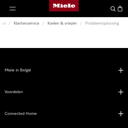
Miele homepage
ct naar inhoud
Wat zoek 
Winke
ice
/
Klantenservice
/
Koelen & vriezen
/
Probleemoplossing
Miele in België
Voordelen
Connected Home