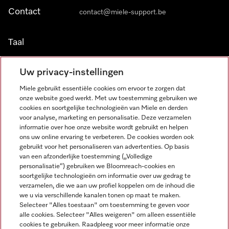
Contact
contact@miele-support.be
Taal
NEDERLANDS
Uw privacy-instellingen
Miele gebruikt essentiële cookies om ervoor te zorgen dat
onze website goed werkt. Met uw toestemming gebruiken we
cookies en soortgelijke technologieën van Miele en derden
voor analyse, marketing en personalisatie. Deze verzamelen
informatie over hoe onze website wordt gebruikt en helpen
Miele op Facebook
Miele op Youtube
Miele op Instagram
Miele op Pinterest
ons uw online ervaring te verbeteren. De cookies worden ook
gebruikt voor het personaliseren van advertenties. Op basis
van een afzonderlijke toestemming („Volledige
personalisatie“) gebruiken we Bloomreach-cookies en
soortgelijke technologieën om informatie over uw gedrag te
verzamelen, die we aan uw profiel koppelen om de inhoud die
Wettelijke Informatie
we u via verschillende kanalen tonen op maat te maken.
Selecteer "Alles toestaan" om toestemming te geven voor
Algemene voorwaarden
alle cookies. Selecteer "Alles weigeren" om alleen essentiële
Privacybeleid
cookies te gebruiken. Raadpleeg voor meer informatie onze