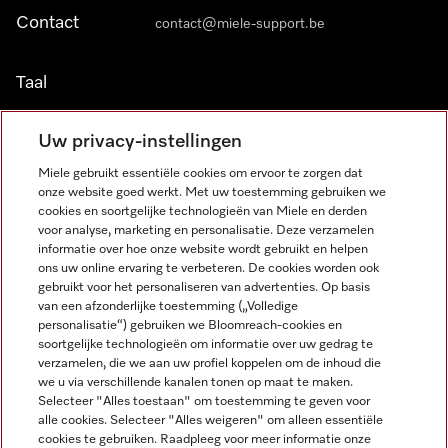
Contact
contact@miele-support.be
Taal
NEDERLANDS
Uw privacy-instellingen
Miele gebruikt essentiële cookies om ervoor te zorgen dat
onze website goed werkt. Met uw toestemming gebruiken we
cookies en soortgelijke technologieën van Miele en derden
voor analyse, marketing en personalisatie. Deze verzamelen
informatie over hoe onze website wordt gebruikt en helpen
Miele op Facebook
Miele op Youtube
Miele op Instagram
Miele op Pinterest
ons uw online ervaring te verbeteren. De cookies worden ook
gebruikt voor het personaliseren van advertenties. Op basis
van een afzonderlijke toestemming („Volledige
personalisatie“) gebruiken we Bloomreach-cookies en
soortgelijke technologieën om informatie over uw gedrag te
verzamelen, die we aan uw profiel koppelen om de inhoud die
Wettelijke Informatie
we u via verschillende kanalen tonen op maat te maken.
Selecteer "Alles toestaan" om toestemming te geven voor
Algemene voorwaarden
alle cookies. Selecteer "Alles weigeren" om alleen essentiële
Privacybeleid
cookies te gebruiken. Raadpleeg voor meer informatie onze