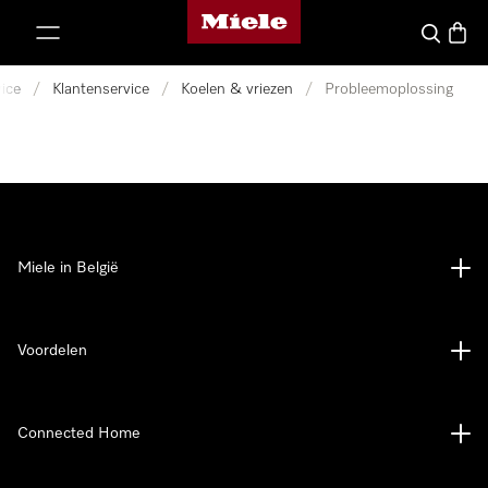
Miele homepage
ct naar inhoud
Wat zoek 
Winke
ice
/
Klantenservice
/
Koelen & vriezen
/
Probleemoplossing
Miele in België
Voordelen
Connected Home