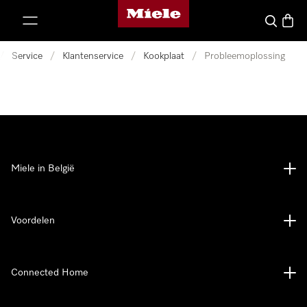
Miele homepage
ct naar inhoud
Wat zoek 
Winke
/
Service
/
Klantenservice
/
Kookplaat
/
Probleemoplossing
Miele in België
Voordelen
Connected Home