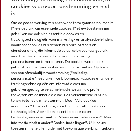
cookies waarvoor toestemming vereist
Contact
contact@miele-support.be
is
Om de goede werking van onze website te garanderen, maakt
Taal
Miele gebruik van essentiële cookies. Met uw toestemming
gebruiken we ook niet-essentiële cookies en
NEDERLANDS
trackingtechnologieën voor marketing- en analysedoeleinden,
waaronder cookies van derden van onze partners en
dienstverleners, die informatie verzamelen over uw gebruik
van de website en ons helpen uw online ervaring te
personaliseren en te verbeteren. De cookies worden ook
gebruikt voor het personaliseren van advertenties. Op basis
van een afzonderlijke toestemming ("Volledige
Miele op Facebook
Miele op Youtube
Miele op Instagram
Miele op Pinterest
personalisatie") gebruiken we Bloomreach-cookies en andere
trackingtechnologieën om informatie over uw
gebruikersgedrag te verzamelen, die we aan uw profiel
toewijzen om de inhoud die we u via verschillende kanalen
tonen beter op u af te stemmen. Door "Alle cookies
accepteren" te selecteren, stemt u in met alle cookies en
Wettelijke Informatie
technologieën. Voor alleen essentiële cookies en
technologieën selecteert u "Alleen essentiële cookies". Meer
Algemene voorwaarden
informatie vindt u onder "Cookie-instellingen". U kunt uw
Privacybeleid
toestemming te allen tijde met toekomstige werking intrekken