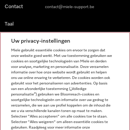
Contact
contact@miele-support.be
Taal
NEDERLANDS
Uw privacy-instellingen
Miele gebruikt essentiële cookies om ervoor te zorgen dat
onze website goed werkt. Met uw toestemming gebruiken we
cookies en soortgelijke technologieën van Miele en derden
voor analyse, marketing en personalisatie. Deze verzamelen
informatie over hoe onze website wordt gebruikt en helpen
Miele op Facebook
Miele op Youtube
Miele op Instagram
Miele op Pinterest
ons uw online ervaring te verbeteren. De cookies worden ook
gebruikt voor het personaliseren van advertenties. Op basis
van een afzonderlijke toestemming („Volledige
personalisatie”) gebruiken we Bloomreach-cookies en
soortgelijke technologieën om informatie over uw gedrag te
verzamelen, die we aan uw profiel koppelen om de inhoud die
Wettelijke Informatie
we u via verschillende kanalen tonen op maat te maken.
Selecteer "Alles accepteren" om alle cookies toe te staan.
Algemene voorwaarden
Selecteer "Alles weigeren" om alleen essentiële cookies te
Privacybeleid
gebruiken. Raadpleeg voor meer informatie onze