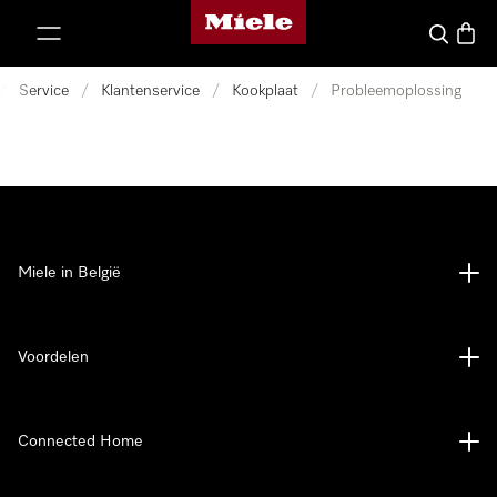
Miele homepage
ct naar inhoud
Wat zoek 
Winke
/
Service
/
Klantenservice
/
Kookplaat
/
Probleemoplossing
Miele in België
Voordelen
Connected Home