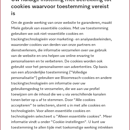
cookies waarvoor toestemming vereist
Contact
contact@miele-support.be
is
Om de goede werking van onze website te garanderen, maakt
Taal
Miele gebruik van essentiële cookies. Met uw toestemming
gebruiken we ook niet-essentiële cookies en
NEDERLANDS
trackingtechnologieën voor marketing- en analysedoeleinden,
waaronder cookies van derden van onze partners en
dienstverleners, die informatie verzamelen over uw gebruik
van de website en ons helpen uw online ervaring te
personaliseren en te verbeteren. De cookies worden ook
gebruikt voor het personaliseren van advertenties. Op basis
van een afzonderlijke toestemming ("Volledige
Miele op Facebook
Miele op Youtube
Miele op Instagram
Miele op Pinterest
personalisatie") gebruiken we Bloomreach-cookies en andere
trackingtechnologieën om informatie over uw
gebruikersgedrag te verzamelen, die we aan uw profiel
toewijzen om de inhoud die we u via verschillende kanalen
tonen beter op u af te stemmen. Door "Alle cookies
accepteren" te selecteren, stemt u in met alle cookies en
Wettelijke Informatie
technologieën. Voor alleen essentiële cookies en
technologieën selecteert u "Alleen essentiële cookies". Meer
Algemene voorwaarden
informatie vindt u onder "Cookie-instellingen". U kunt uw
Privacybeleid
toestemming te allen tijde met toekomstige werking intrekken