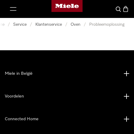
Miele homepage
ct naar inhoud
Wat zoek 
Winke
me
/
Service
/
Klantenservice
/
Oven
/
Probleemoplossing
Miele in België
Voordelen
Connected Home