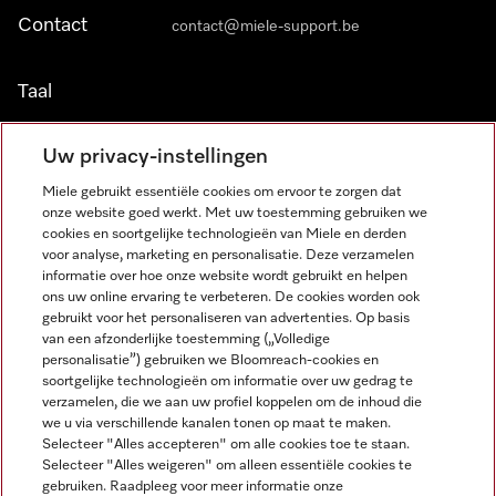
Contact
contact@miele-support.be
Taal
NEDERLANDS
Uw privacy-instellingen
Miele gebruikt essentiële cookies om ervoor te zorgen dat
onze website goed werkt. Met uw toestemming gebruiken we
cookies en soortgelijke technologieën van Miele en derden
voor analyse, marketing en personalisatie. Deze verzamelen
informatie over hoe onze website wordt gebruikt en helpen
Miele op Facebook
Miele op Youtube
Miele op Instagram
Miele op Pinterest
ons uw online ervaring te verbeteren. De cookies worden ook
gebruikt voor het personaliseren van advertenties. Op basis
van een afzonderlijke toestemming („Volledige
personalisatie”) gebruiken we Bloomreach-cookies en
soortgelijke technologieën om informatie over uw gedrag te
verzamelen, die we aan uw profiel koppelen om de inhoud die
Wettelijke Informatie
we u via verschillende kanalen tonen op maat te maken.
Selecteer "Alles accepteren" om alle cookies toe te staan.
Algemene voorwaarden
Selecteer "Alles weigeren" om alleen essentiële cookies te
Privacybeleid
gebruiken. Raadpleeg voor meer informatie onze