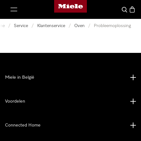
Miele homepage
ct naar inhoud
Wat zoek 
Winke
me
/
Service
/
Klantenservice
/
Oven
/
Probleemoplossing
Miele in België
Voordelen
Connected Home