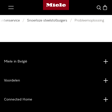
Miele homepage
ct naar inhoud
Wat zoek 
Winke
lantenservice
/
Snoerloze steelstofzuigers
/
Probleemoplossing
Miele in België
Voordelen
Connected Home