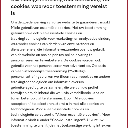
cookies waarvoor toestemming vereist
Contact
contact@miele-support.be
is
Om de goede werking van onze website te garanderen, maakt
Taal
Miele gebruik van essentiële cookies. Met uw toestemming
gebruiken we ook niet-essentiële cookies en
NEDERLANDS
trackingtechnologieën voor marketing- en analysedoeleinden,
waaronder cookies van derden van onze partners en
dienstverleners, die informatie verzamelen over uw gebruik
van de website en ons helpen uw online ervaring te
personaliseren en te verbeteren. De cookies worden ook
gebruikt voor het personaliseren van advertenties. Op basis
van een afzonderlijke toestemming ("Volledige
Miele op Facebook
Miele op Youtube
Miele op Instagram
Miele op Pinterest
personalisatie") gebruiken we Bloomreach-cookies en andere
trackingtechnologieën om informatie over uw
gebruikersgedrag te verzamelen, die we aan uw profiel
toewijzen om de inhoud die we u via verschillende kanalen
tonen beter op u af te stemmen. Door "Alle cookies
accepteren" te selecteren, stemt u in met alle cookies en
Wettelijke Informatie
technologieën. Voor alleen essentiële cookies en
technologieën selecteert u "Alleen essentiële cookies". Meer
Algemene voorwaarden
informatie vindt u onder "Cookie-instellingen". U kunt uw
Privacybeleid
toestemming te allen tijde met toekomstige werking intrekken