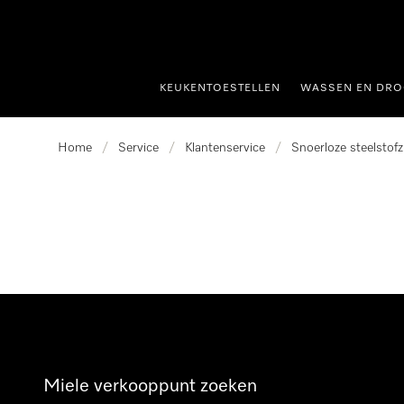
ct naar inhoud
KEUKENTOESTELLEN
WASSEN EN DRO
Home
/
Service
/
Klantenservice
/
Snoerloze steelstofz
Miele verkooppunt zoeken